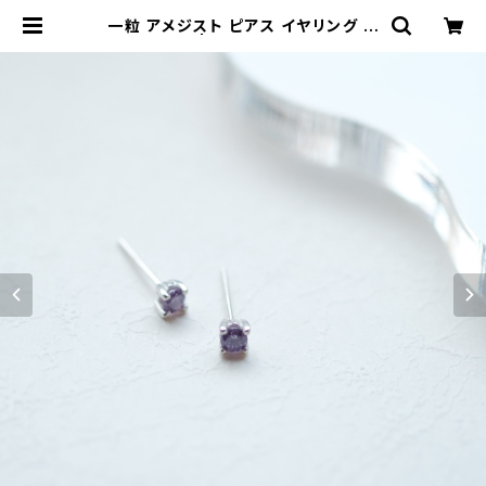
一粒 アメジスト ピアス イヤリング シ
ルバー925 | クラウドジュエリー(Cl
oud-jewelry) レディース メンズ ア
クセサリー ネックレス ピアス 指輪 ギ
フト