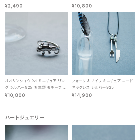
レディース ユニセックス
ン 天然石 レディース
¥2,490
¥10,800
オオサンショウウオ ミニチュア リン
フォーク & ナイフ ミニチュア コード
グ シルバー925 両生類 モチーフ レ
ネックレス シルバー925
ディース ユニセックス
¥10,800
¥14,900
ハートジュエリー