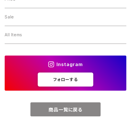
２月・アメジスト
～5000円
Sale
３月・アクアマリン
～10000円
All Items
４月・ダイヤモンド
～15000円
Instagram
５月・エメラルド
～20000円
フォローする
６月・パール
７月・ルビー
商品一覧に戻る
８月・ペリドット