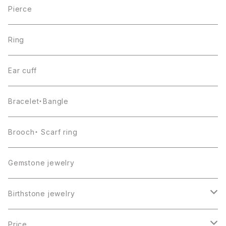
Pierce
Ring
Ear cuff
Bracelet・Bangle
Brooch・ Scarf ring
Gemstone jewelry
Birthstone jewelry
１月・ガーネット
Price