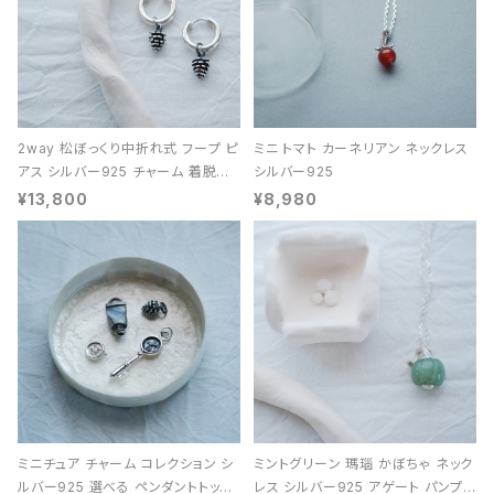
2way 松ぼっくり中折れ式 フープ ピ
ミニ トマト カーネリアン ネックレス
アス シルバー925 チャーム 着脱可
シルバー925
能 レディース ユニセックス
¥13,800
¥8,980
ミニチュア チャーム コレクション シ
ミントグリーン 瑪瑙 かぼちゃ ネック
ルバー925 選べる ペンダントトップ
レス シルバー925 アゲート パンプキ