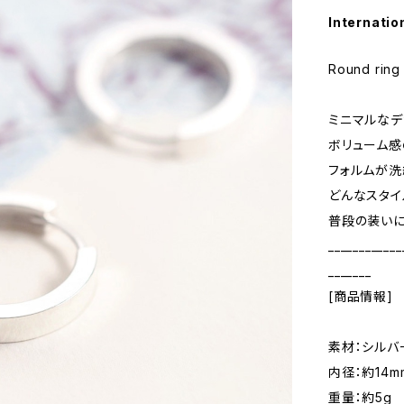
Internatio
Round ring
ミニマルなデ
ボリューム感
フォルムが洗
どんなスタイ
普段の装いに
____________
_______
[商品情報]
素材：シルバ
内径：約14m
重量：約5g