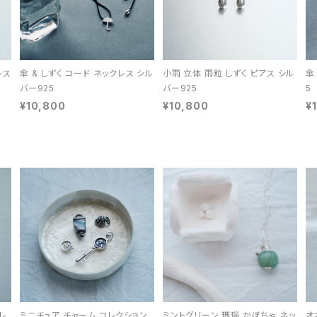
レス
傘 & しずく コード ネックレス シル
小雨 立体 雨粒 しずく ピアス シル
傘
バー925
バー925
5
¥10,800
¥10,800
¥
レ
ミニチュア チャーム コレクション
ミントグリーン 瑪瑙 かぼちゃ ネッ
オ