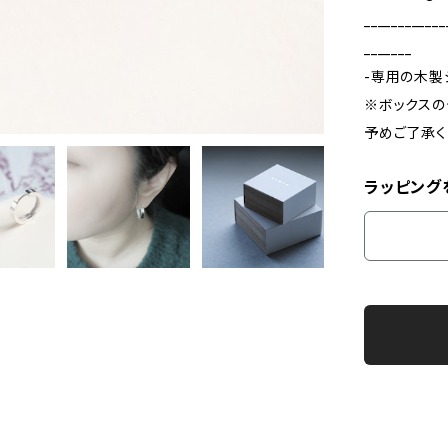
____________
_______
-専用の木製
※ボックスの
予めご了承く
ラッピング