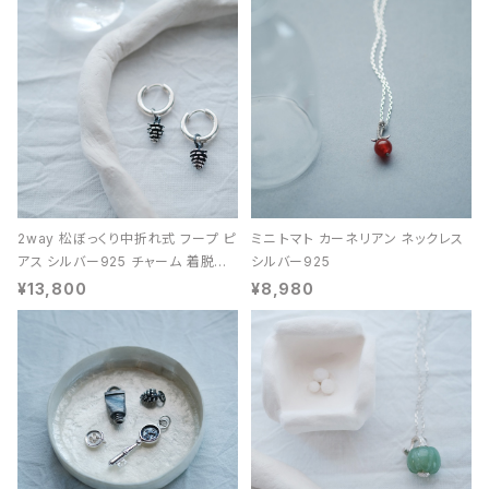
2way 松ぼっくり中折れ式 フープ ピ
ミニ トマト カーネリアン ネックレス
アス シルバー925 チャーム 着脱可
シルバー925
能 レディース ユニセックス
¥13,800
¥8,980