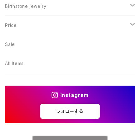
Birthstone jewelry
１月・ガーネット
Price
２月・アメジスト
～5000円
Sale
３月・アクアマリン
～10000円
All Items
４月・ダイヤモンド
～15000円
Instagram
５月・エメラルド
～20000円
フォローする
６月・パール
７月・ルビー