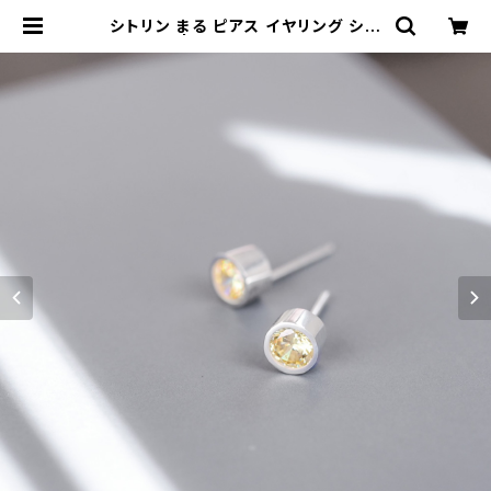
シトリン まる ピアス イヤリング シル
バー925 | クラウドジュエリー(Clou
d-jewelry) レディース メンズ アク
セサリー ネックレス ピアス 指輪 ギフ
ト