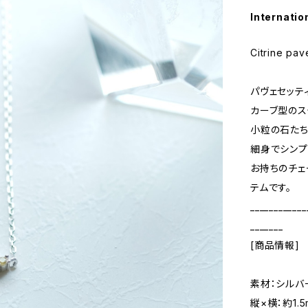
Internatio
Citrine pa
パヴェセッテ
カーブ型のス
小粒の石たち
細身でシンプ
お持ちのチェ
テムです。
____________
_______
[商品情報]
素材：シルバ
縦×横：約1.5