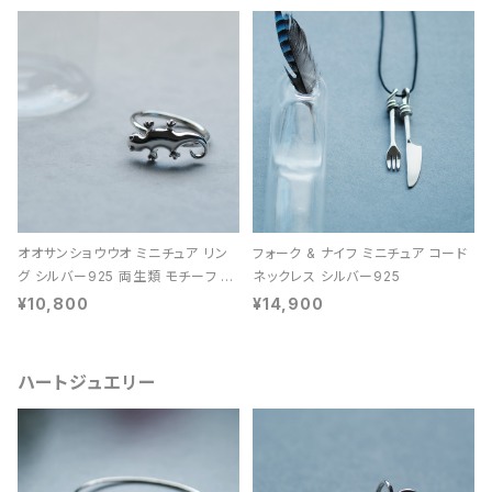
オオサンショウウオ ミニチュア リン
フォーク & ナイフ ミニチュア コード
グ シルバー925 両生類 モチーフ レ
ネックレス シルバー925
ディース ユニセックス
¥10,800
¥14,900
ハートジュエリー