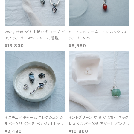
2way 松ぼっくり中折れ式 フープ ピ
ミニ トマト カーネリアン ネックレス
アス シルバー925 チャーム 着脱可
シルバー925
能 レディース ユニセックス
¥13,800
¥8,980
ミニチュア チャーム コレクション シ
ミントグリーン 瑪瑙 かぼちゃ ネック
ルバー925 選べる ペンダントトップ
レス シルバー925 アゲート パンプキ
レディース ユニセックス
ン 天然石 レディース
¥2,490
¥10,800