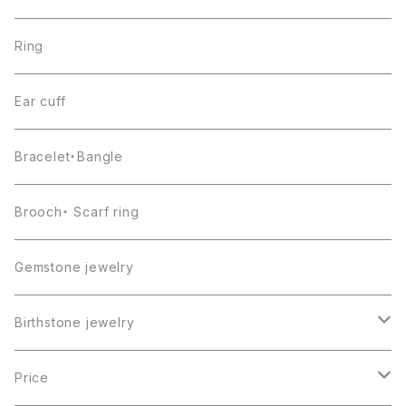
Ring
Ear cuff
Bracelet・Bangle
Brooch・ Scarf ring
Gemstone jewelry
Birthstone jewelry
１月・ガーネット
Price