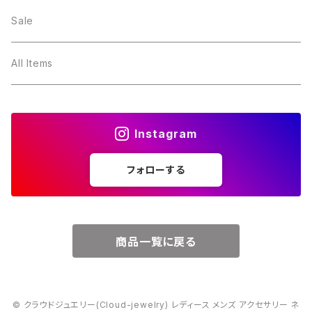
２月・アメジスト
～5000円
Sale
３月・アクアマリン
～10000円
All Items
４月・ダイヤモンド
～15000円
Instagram
５月・エメラルド
～20000円
フォローする
６月・パール
７月・ルビー
商品一覧に戻る
８月・ペリドット
© クラウドジュエリー(Cloud-jewelry) レディース メンズ アクセサリー ネ