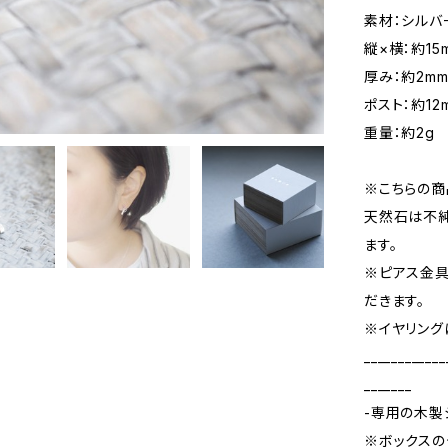
素材：シルバ
縦×横：約15
厚み：約2m
ポスト：約12
重量：約2g
※こちらの商
天然石は不純
ます。
※ピアス金具
だきます。
※イヤリング
____________
_______
-専用の木製
※ボックスの