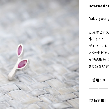
Internatio
Ruby young
若葉のピアス
小ぶりのリー
デイリーに使
スタッドピア
葉柄の部分に
さり気ない雰
※着用イメー
____________
_______
[商品情報]