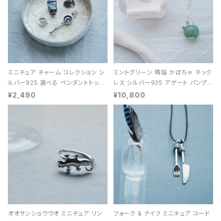
ミニチュア チャーム コレクション シ
ミントグリーン 瑪瑙 かぼちゃ ネック
ルバー925 選べる ペンダントトップ
レス シルバー925 アゲート パンプキ
レディース ユニセックス
ン 天然石 レディース
¥2,490
¥10,800
オオサンショウウオ ミニチュア リン
フォーク & ナイフ ミニチュア コード