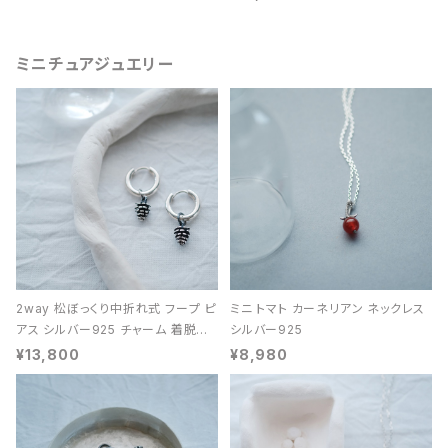
ミニチュアジュエリー
2way 松ぼっくり中折れ式 フープ ピ
ミニ トマト カーネリアン ネックレス
アス シルバー925 チャーム 着脱可
シルバー925
能 レディース ユニセックス
¥13,800
¥8,980