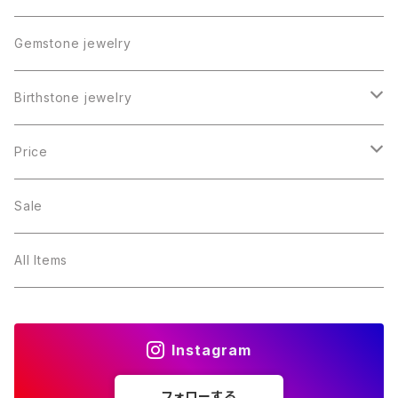
Gemstone jewelry
Birthstone jewelry
１月・ガーネット
Price
２月・アメジスト
～5000円
Sale
３月・アクアマリン
～10000円
All Items
４月・ダイヤモンド
～15000円
Instagram
５月・エメラルド
～20000円
フォローする