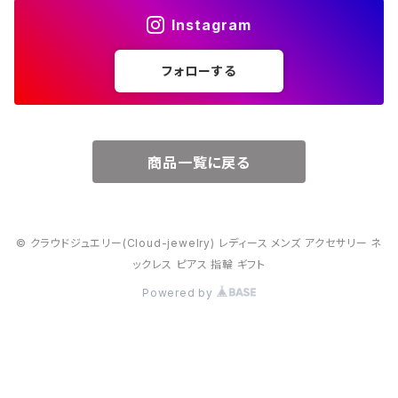
Instagram
５月・エメラルド
～20000円
フォローする
６月・パール
７月・ルビー
商品一覧に戻る
８月・ペリドット
© クラウドジュエリー(Cloud-jewelry) レディース メンズ アクセサリー ネ
９月・サファイア
ックレス ピアス 指輪 ギフト
Powered by
10月・オパール
11月・トパーズ・シトリン