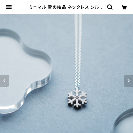
ミニマル 雪の結晶 ネックレス シルバ
ー925 | クラウドジュエリー(Cloud
-jewelry) レディース メンズ アクセ
サリー ネックレス ピアス 指輪 ギフト