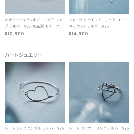
オオサンショウウオ ミニチュア リン
フォーク & ナイフ ミニチュア コード
グ シルバー925 両生類 モチーフ レ
ネックレス シルバー925
ディース ユニセックス
¥10,800
¥14,900
ハートジュエリー
ハート フック バングル シルバー925
ハート ワイヤー リング シルバー925