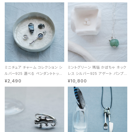
ミニチュア チャーム コレクション シ
ミントグリーン 瑪瑙 かぼちゃ ネック
ルバー925 選べる ペンダントトップ
レス シルバー925 アゲート パンプキ
レディース ユニセックス
ン 天然石 レディース
¥2,490
¥10,800