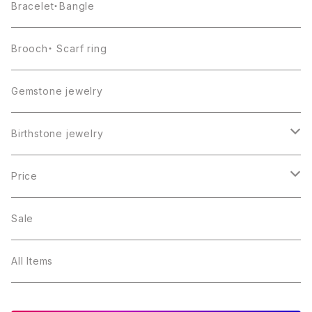
Bracelet・Bangle
Brooch・ Scarf ring
Gemstone jewelry
Birthstone jewelry
１月・ガーネット
Price
２月・アメジスト
～5000円
Sale
３月・アクアマリン
～10000円
All Items
４月・ダイヤモンド
～15000円