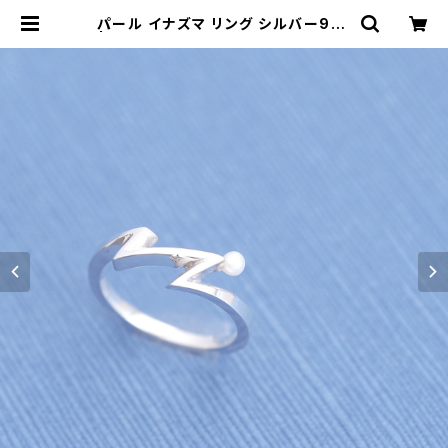
パール イナズマ リング シルバー925
| クラウドジュエリー(Cloud-jewel
ry) レディース メンズ アクセサリー
ネックレス ピアス 指輪 ギフト