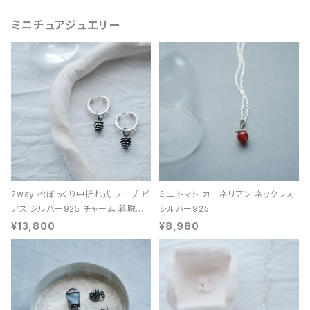
ミニチュアジュエリー
2way 松ぼっくり中折れ式 フープ ピ
ミニ トマト カーネリアン ネックレス
アス シルバー925 チャーム 着脱可
シルバー925
能 レディース ユニセックス
¥13,800
¥8,980