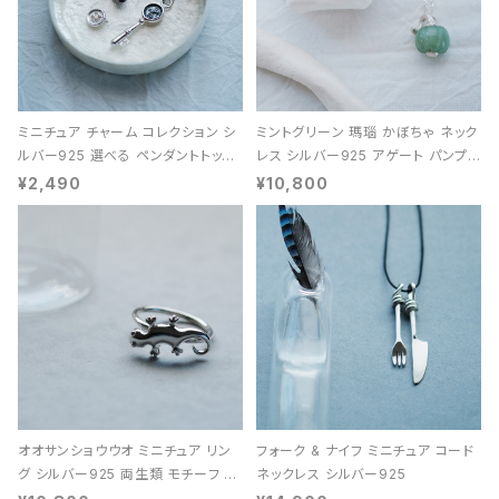
ミニチュア チャーム コレクション シ
ミントグリーン 瑪瑙 かぼちゃ ネック
ルバー925 選べる ペンダントトップ
レス シルバー925 アゲート パンプキ
レディース ユニセックス
ン 天然石 レディース
¥2,490
¥10,800
オオサンショウウオ ミニチュア リン
フォーク & ナイフ ミニチュア コード
グ シルバー925 両生類 モチーフ レ
ネックレス シルバー925
ディース ユニセックス