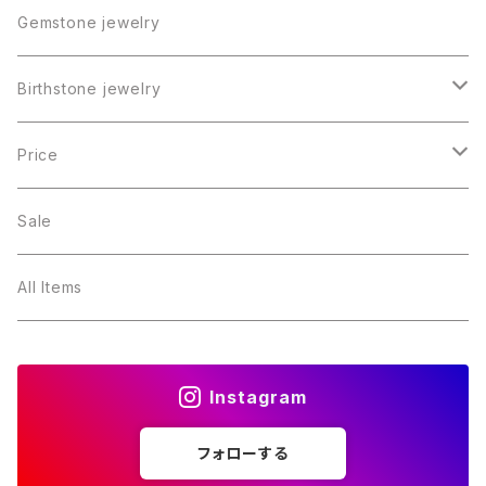
Gemstone jewelry
Birthstone jewelry
１月・ガーネット
Price
２月・アメジスト
～5000円
Sale
３月・アクアマリン
～10000円
All Items
４月・ダイヤモンド
～15000円
Instagram
５月・エメラルド
～20000円
フォローする
６月・パール