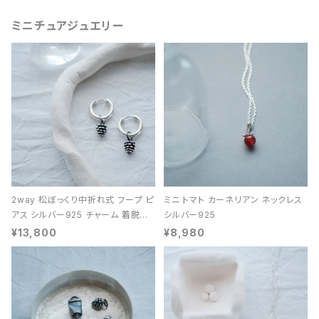
ミニチュアジュエリー
2way 松ぼっくり中折れ式 フープ ピ
ミニ トマト カーネリアン ネックレス
アス シルバー925 チャーム 着脱可
シルバー925
能 レディース ユニセックス
¥13,800
¥8,980