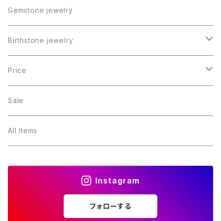
Gemstone jewelry
Birthstone jewelry
１月・ガーネット
Price
２月・アメジスト
～5000円
Sale
３月・アクアマリン
～10000円
All Items
４月・ダイヤモンド
～15000円
Instagram
５月・エメラルド
～20000円
フォローする
６月・パール