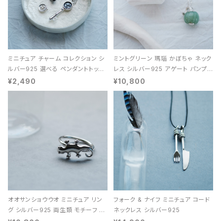
ミニチュア チャーム コレクション シ
ミントグリーン 瑪瑙 かぼちゃ ネック
ルバー925 選べる ペンダントトップ
レス シルバー925 アゲート パンプキ
レディース ユニセックス
ン 天然石 レディース
¥2,490
¥10,800
オオサンショウウオ ミニチュア リン
フォーク & ナイフ ミニチュア コード
グ シルバー925 両生類 モチーフ レ
ネックレス シルバー925
ディース ユニセックス