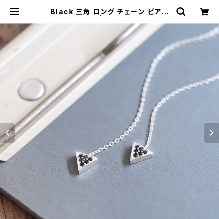
Black 三角 ロング チェーン ピアス
シルバー925 | クラウドジュエリー
(Cloud-jewelry) レディース メン
ズ アクセサリー ネックレス ピアス 指
輪 ギフト