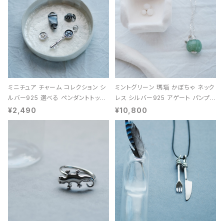
ミニチュア チャーム コレクション シ
ミントグリーン 瑪瑙 かぼちゃ ネック
ルバー925 選べる ペンダントトップ
レス シルバー925 アゲート パンプキ
レディース ユニセックス
ン 天然石 レディース
¥2,490
¥10,800