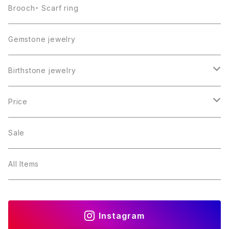
Brooch・ Scarf ring
Gemstone jewelry
Birthstone jewelry
１月・ガーネット
Price
２月・アメジスト
～5000円
Sale
３月・アクアマリン
～10000円
All Items
４月・ダイヤモンド
～15000円
Instagram
５月・エメラルド
～20000円