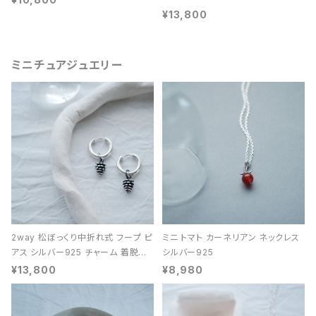
¥13,800
ミニチュアジュエリー
2way 松ぼっくり中折れ式 フープ ピ
ミニ トマト カーネリアン ネックレス
アス シルバー925 チャーム 着脱可
シルバー925
能 レディース ユニセックス
¥13,800
¥8,980