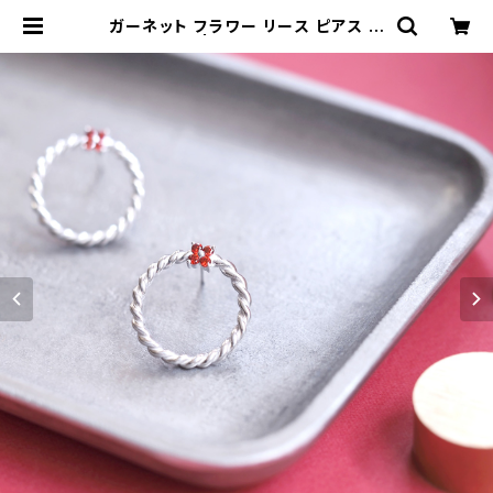
ガーネット フラワー リース ピアス シ
ルバー925 | クラウドジュエリー(Cl
oud-jewelry) レディース メンズ ア
クセサリー ネックレス ピアス 指輪 ギ
フト