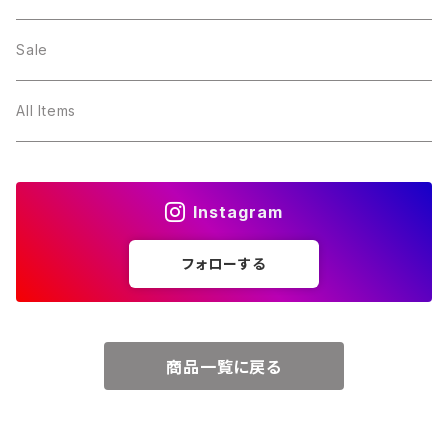
２月・アメジスト
～5000円
Sale
３月・アクアマリン
～10000円
All Items
４月・ダイヤモンド
～15000円
Instagram
５月・エメラルド
～20000円
フォローする
６月・パール
７月・ルビー
商品一覧に戻る
８月・ペリドット