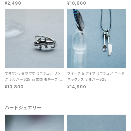
レディース ユニセックス
ン 天然石 レディース
¥2,490
¥10,800
オオサンショウウオ ミニチュア リン
フォーク & ナイフ ミニチュア コード
グ シルバー925 両生類 モチーフ レ
ネックレス シルバー925
ディース ユニセックス
¥10,800
¥14,900
ハートジュエリー