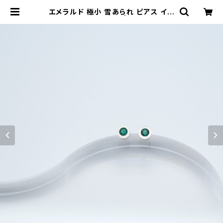
エメラルド 極小 雪あられ ピアス イヤ
リング シルバー925 | クラウドジュ
エリー(Cloud-jewelry) レディース
メンズ アクセサリー ネックレス ピア
ス 指輪 ギフト