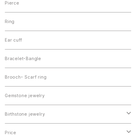
Pierce
Ring
Ear cuff
Bracelet・Bangle
Brooch・ Scarf ring
Gemstone jewelry
Birthstone jewelry
１月・ガーネット
Price