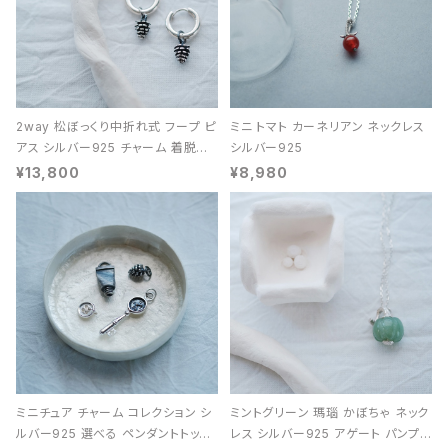
2way 松ぼっくり中折れ式 フープ ピ
ミニ トマト カーネリアン ネックレス
アス シルバー925 チャーム 着脱可
シルバー925
能 レディース ユニセックス
¥13,800
¥8,980
ミニチュア チャーム コレクション シ
ミントグリーン 瑪瑙 かぼちゃ ネック
ルバー925 選べる ペンダントトップ
レス シルバー925 アゲート パンプキ