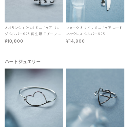
オオサンショウウオ ミニチュア リン
フォーク & ナイフ ミニチュア コード
グ シルバー925 両生類 モチーフ レ
ネックレス シルバー925
ディース ユニセックス
¥10,800
¥14,900
ハートジュエリー