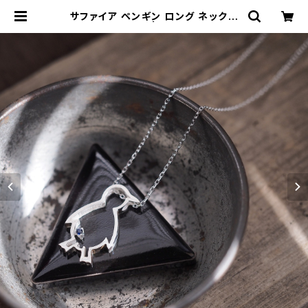
サファイア ペンギン ロング ネックレ
ス シルバー925 | クラウドジュエリ
ー(Cloud-jewelry) レディース メ
ンズ アクセサリー ネックレス ピアス
指輪 ギフト