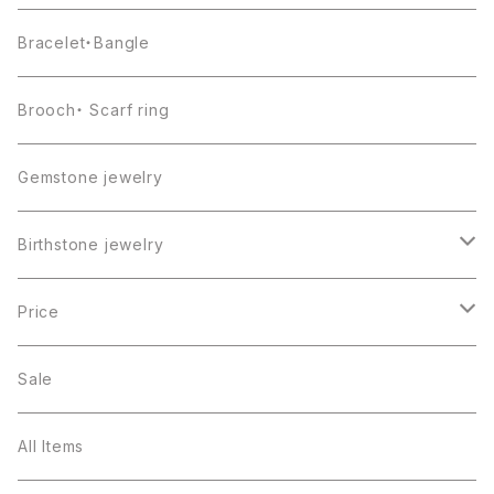
Bracelet・Bangle
Brooch・ Scarf ring
Gemstone jewelry
Birthstone jewelry
１月・ガーネット
Price
２月・アメジスト
～5000円
Sale
３月・アクアマリン
～10000円
All Items