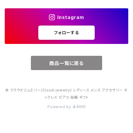
４月・ダイヤモンド
～15000円
Instagram
５月・エメラルド
～20000円
フォローする
６月・パール
７月・ルビー
商品一覧に戻る
８月・ペリドット
© クラウドジュエリー(Cloud-jewelry) レディース メンズ アクセサリー ネ
９月・サファイア
ックレス ピアス 指輪 ギフト
Powered by
10月・オパール
11月・トパーズ・シトリン