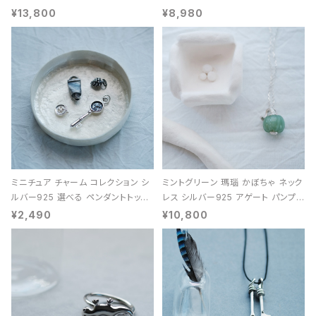
能 レディース ユニセックス
¥13,800
¥8,980
ミニチュア チャーム コレクション シ
ミントグリーン 瑪瑙 かぼちゃ ネック
ルバー925 選べる ペンダントトップ
レス シルバー925 アゲート パンプキ
レディース ユニセックス
ン 天然石 レディース
¥2,490
¥10,800