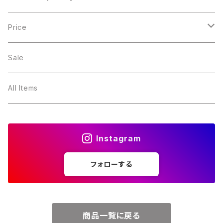
１月・ガーネット
Price
２月・アメジスト
～5000円
Sale
３月・アクアマリン
～10000円
All Items
４月・ダイヤモンド
～15000円
Instagram
５月・エメラルド
～20000円
フォローする
６月・パール
７月・ルビー
商品一覧に戻る