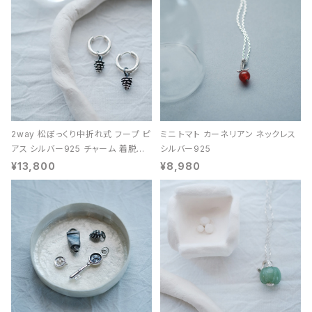
2way 松ぼっくり中折れ式 フープ ピ
ミニ トマト カーネリアン ネックレス
アス シルバー925 チャーム 着脱可
シルバー925
能 レディース ユニセックス
¥13,800
¥8,980