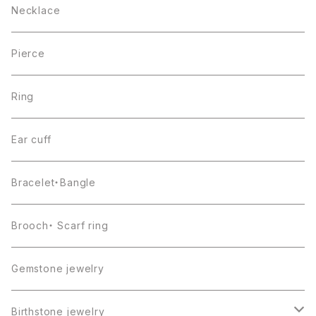
Necklace
Pierce
Ring
Ear cuff
Bracelet・Bangle
Brooch・ Scarf ring
Gemstone jewelry
Birthstone jewelry