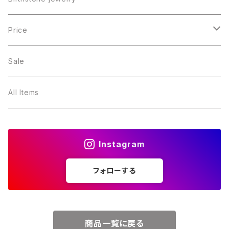
１月・ガーネット
Price
２月・アメジスト
～5000円
Sale
３月・アクアマリン
～10000円
All Items
４月・ダイヤモンド
～15000円
Instagram
５月・エメラルド
～20000円
フォローする
６月・パール
７月・ルビー
商品一覧に戻る