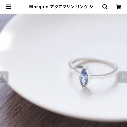
Marquis アクアマリン リング シル
バー925 | クラウドジュエリー(Clou
d-jewelry) レディース メンズ アク
セサリー ネックレス ピアス 指輪 ギフ
ト