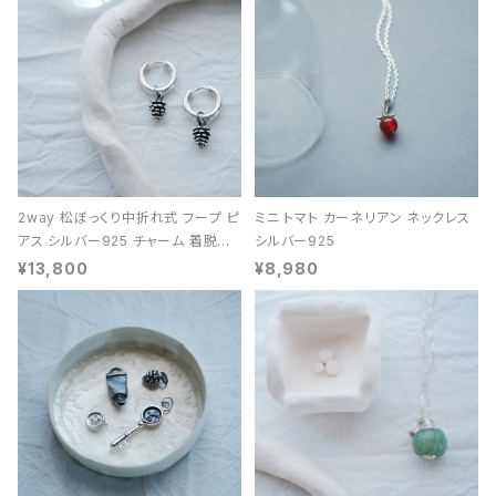
2way 松ぼっくり中折れ式 フープ ピ
ミニ トマト カーネリアン ネックレス
アス シルバー925 チャーム 着脱可
シルバー925
能 レディース ユニセックス
¥13,800
¥8,980