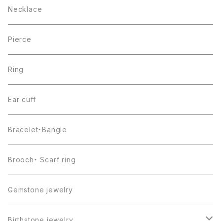
Necklace
Pierce
Ring
Ear cuff
Bracelet・Bangle
Brooch・ Scarf ring
Gemstone jewelry
Birthstone jewelry