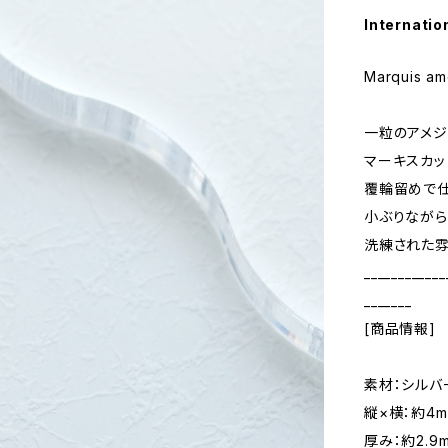
Internatio
Marquis am
一粒のアメジ
マーキスカッ
覆輪留めで仕
小ぶりながら
洗練された雰
____________
_______
[商品情報]
素材：シルバ
縦×横：約4m
厚み：約2.9