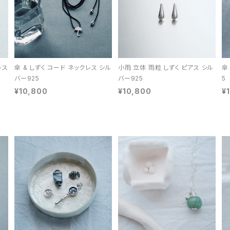
レス
傘 & しずく コード ネックレス シル
小雨 立体 雨粒 しずく ピアス シル
傘
バー925
バー925
5
¥10,800
¥10,800
¥