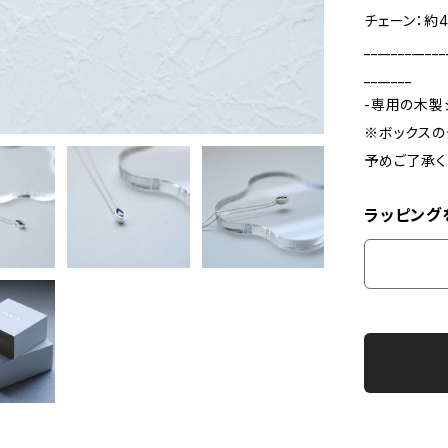
チェーン：約4
____________
_______
-専用の木製
※ボックスの
予めご了承く
ラッピング