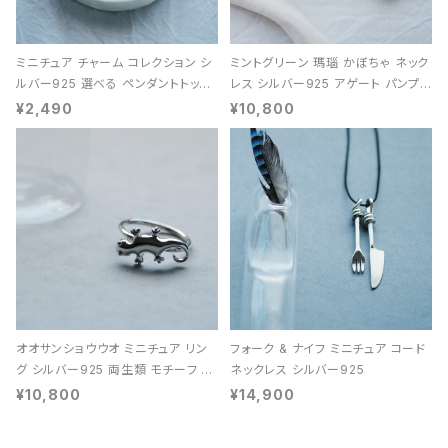
ミニチュア チャーム コレクション シ
ミントグリーン 瑪瑙 かぼちゃ ネック
ルバー925 選べる ペンダントトップ
レス シルバー925 アゲート パンプキ
レディース ユニセックス
ン 天然石 レディース
¥2,490
¥10,800
オオサンショウウオ ミニチュア リン
フォーク & ナイフ ミニチュア コード
グ シルバー925 両生類 モチーフ レ
ネックレス シルバー925
ディース ユニセックス
¥10,800
¥14,900