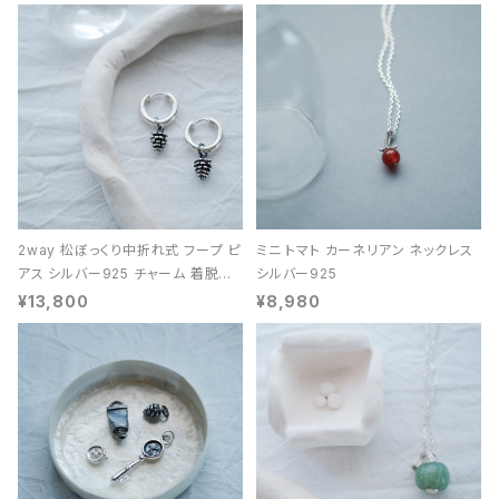
2way 松ぼっくり中折れ式 フープ ピ
ミニ トマト カーネリアン ネックレス
アス シルバー925 チャーム 着脱可
シルバー925
能 レディース ユニセックス
¥13,800
¥8,980