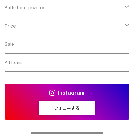
Birthstone jewelry
１月・ガーネット
Price
２月・アメジスト
～5000円
Sale
３月・アクアマリン
～10000円
All Items
４月・ダイヤモンド
～15000円
Instagram
５月・エメラルド
～20000円
フォローする
６月・パール