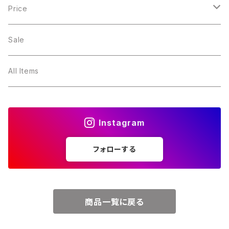
１月・ガーネット
Price
２月・アメジスト
～5000円
Sale
３月・アクアマリン
～10000円
All Items
４月・ダイヤモンド
～15000円
Instagram
５月・エメラルド
～20000円
フォローする
６月・パール
７月・ルビー
商品一覧に戻る
８月・ペリドット