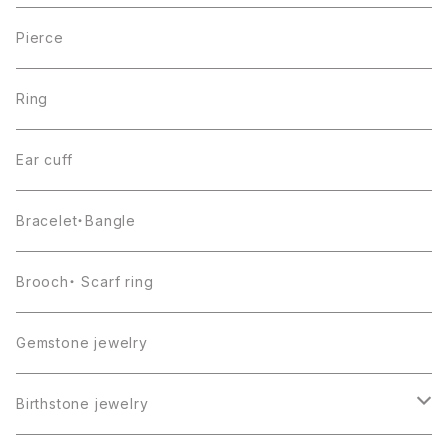
Pierce
Ring
Ear cuff
Bracelet・Bangle
Brooch・ Scarf ring
Gemstone jewelry
Birthstone jewelry