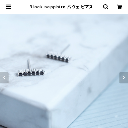
Black sapphire パヴェ ピアス イ
ヤリング シルバー925 | クラウドジ
ュエリー(Cloud-jewelry) レディー
ス メンズ アクセサリー ネックレス ピ
アス 指輪 ギフト