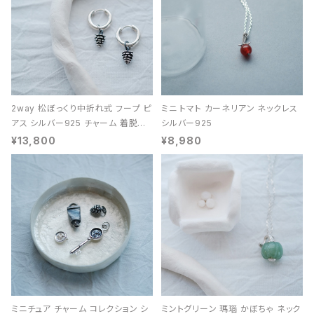
2way 松ぼっくり中折れ式 フープ ピ
ミニ トマト カーネリアン ネックレス
アス シルバー925 チャーム 着脱可
シルバー925
能 レディース ユニセックス
¥13,800
¥8,980
ミニチュア チャーム コレクション シ
ミントグリーン 瑪瑙 かぼちゃ ネック