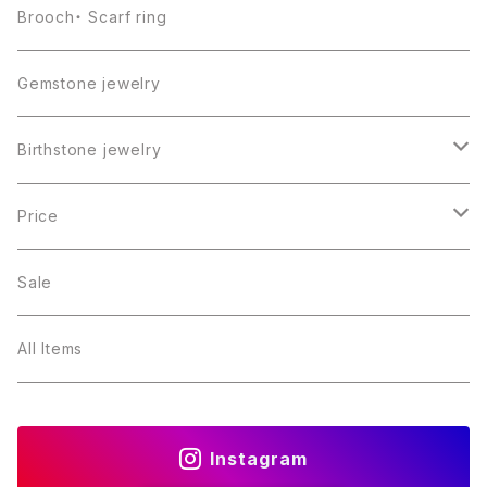
Brooch・ Scarf ring
Gemstone jewelry
Birthstone jewelry
１月・ガーネット
Price
２月・アメジスト
～5000円
Sale
３月・アクアマリン
～10000円
All Items
４月・ダイヤモンド
～15000円
Instagram
５月・エメラルド
～20000円