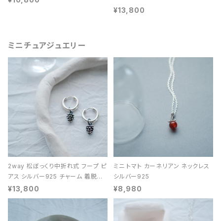
¥13,800
ミニチュアジュエリー
2way 松ぼっくり中折れ式 フープ ピ
ミニ トマト カーネリアン ネックレス
アス シルバー925 チャーム 着脱可
シルバー925
能 レディース ユニセックス
¥13,800
¥8,980