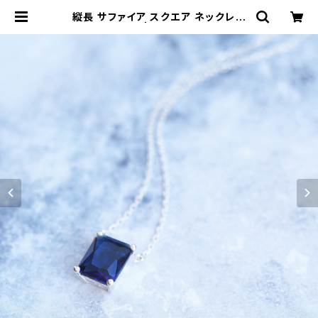
縦長 サファイア スクエア ネックレス
シルバー925 | クラウドジュエリー
(Cloud-jewelry) レディース メン
ズ アクセサリー ネックレス ピアス 指
輪 ギフト