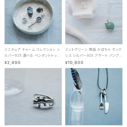
ミニチュア チャーム コレクション シ
ミントグリーン 瑪瑙 かぼちゃ ネック
ルバー925 選べる ペンダントトップ
レス シルバー925 アゲート パンプキ
レディース ユニセックス
ン 天然石 レディース
¥2,490
¥10,800