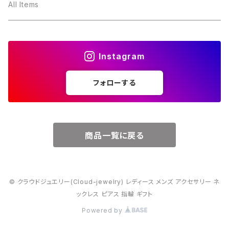
３月・アクアマリン
～10000円
All Items
４月・ダイヤモンド
～15000円
Instagram
５月・エメラルド
～20000円
フォローする
６月・パール
７月・ルビー
商品一覧に戻る
８月・ペリドット
© クラウドジュエリー(Cloud-jewelry) レディース メンズ アクセサリー ネ
９月・サファイア
ックレス ピアス 指輪 ギフト
Powered by
10月・オパール