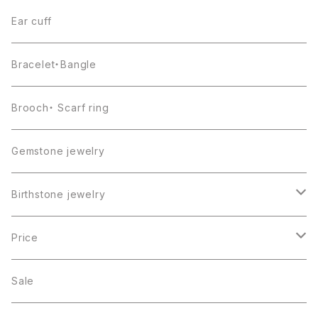
Ear cuff
Bracelet・Bangle
Brooch・ Scarf ring
Gemstone jewelry
Birthstone jewelry
１月・ガーネット
Price
２月・アメジスト
～5000円
Sale