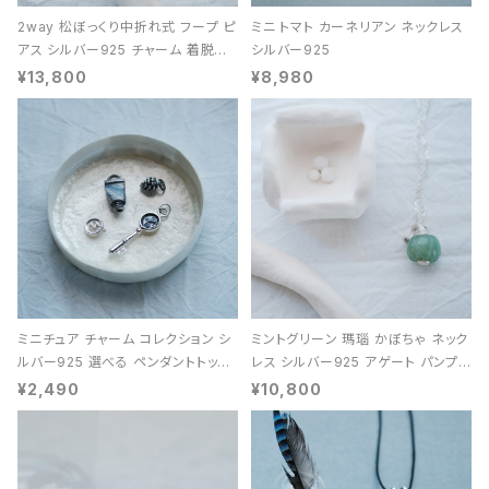
2way 松ぼっくり中折れ式 フープ ピ
ミニ トマト カーネリアン ネックレス
アス シルバー925 チャーム 着脱可
シルバー925
能 レディース ユニセックス
¥13,800
¥8,980
ミニチュア チャーム コレクション シ
ミントグリーン 瑪瑙 かぼちゃ ネック
ルバー925 選べる ペンダントトップ
レス シルバー925 アゲート パンプキ
レディース ユニセックス
ン 天然石 レディース
¥2,490
¥10,800