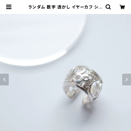
ランダム 数字 透かし イヤーカフ シル
バー925 片耳用 ノンホール レディー
ス ユニセックス | クラウドジュエリー
(Cloud-jewelry) レディース メン
ズ アクセサリー ネックレス ピアス 指
輪 ギフト