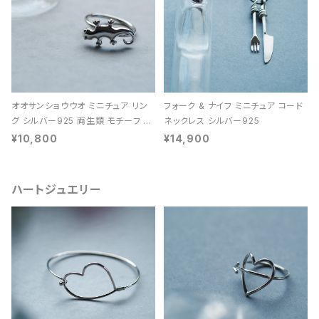
オオサンショウウオ ミニチュア リン
フォーク & ナイフ ミニチュア コード
グ シルバー925 両生類 モチーフ レ
ネックレス シルバー925
ディース ユニセックス
¥10,800
¥14,900
ハートジュエリー