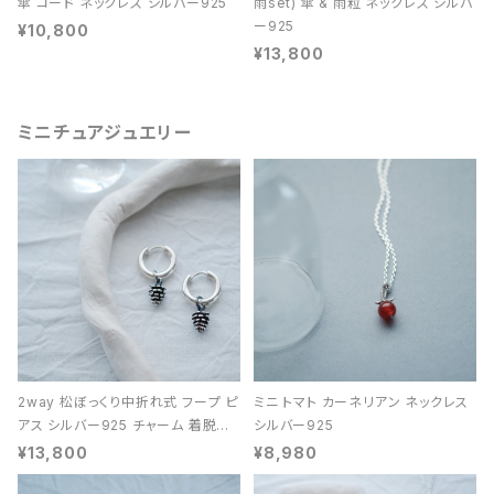
傘 コード ネックレス シルバー925
雨set) 傘 & 雨粒 ネックレス シルバ
ー925
¥10,800
¥13,800
ミニチュアジュエリー
2way 松ぼっくり中折れ式 フープ ピ
ミニ トマト カーネリアン ネックレス
アス シルバー925 チャーム 着脱可
シルバー925
能 レディース ユニセックス
¥13,800
¥8,980