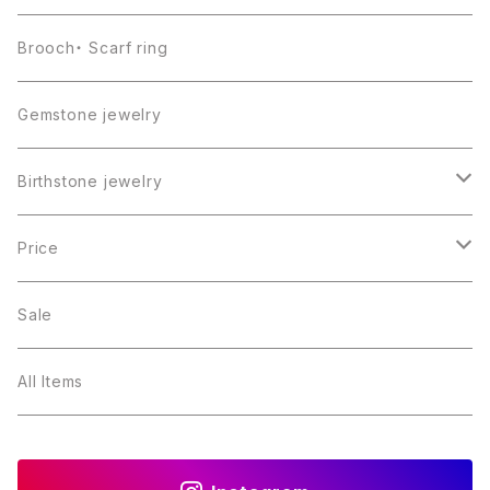
Brooch・ Scarf ring
Gemstone jewelry
Birthstone jewelry
１月・ガーネット
Price
２月・アメジスト
～5000円
Sale
３月・アクアマリン
～10000円
All Items
４月・ダイヤモンド
～15000円