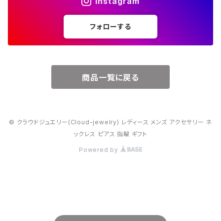
Instagram
５月・エメラルド
～20000円
フォローする
６月・パール
７月・ルビー
商品一覧に戻る
８月・ペリドット
© クラウドジュエリー(Cloud-jewelry) レディース メンズ アクセサリー ネ
９月・サファイア
ックレス ピアス 指輪 ギフト
Powered by
10月・オパール
11月・トパーズ・シトリン