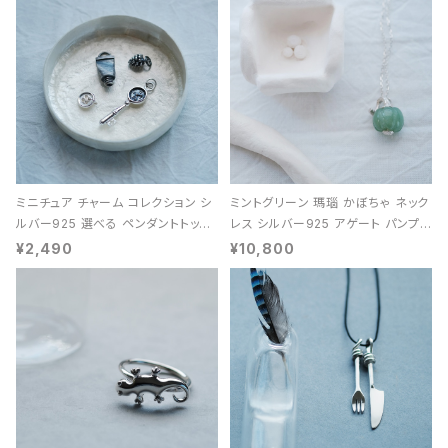
ミニチュア チャーム コレクション シ
ミントグリーン 瑪瑙 かぼちゃ ネック
ルバー925 選べる ペンダントトップ
レス シルバー925 アゲート パンプキ
レディース ユニセックス
ン 天然石 レディース
¥2,490
¥10,800