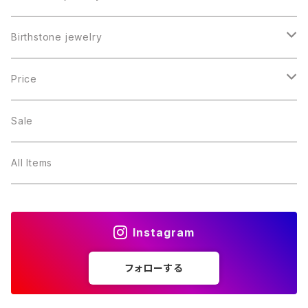
Birthstone jewelry
１月・ガーネット
Price
２月・アメジスト
～5000円
Sale
３月・アクアマリン
～10000円
All Items
４月・ダイヤモンド
～15000円
Instagram
５月・エメラルド
～20000円
フォローする
６月・パール