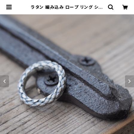
ラタン 編み込み ロープ リング シル
バー925 | クラウドジュエリー(Clou
d-jewelry) レディース メンズ アク
セサリー ネックレス ピアス 指輪 ギフ
ト