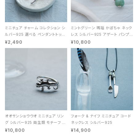
ミニチュア チャーム コレクション シ
ミントグリーン 瑪瑙 かぼちゃ ネック
ルバー925 選べる ペンダントトップ
レス シルバー925 アゲート パンプキ
レディース ユニセックス
ン 天然石 レディース
¥2,490
¥10,800
オオサンショウウオ ミニチュア リン
フォーク & ナイフ ミニチュア コード
グ シルバー925 両生類 モチーフ レ
ネックレス シルバー925
ディース ユニセックス
¥10,800
¥14,900