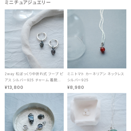
ミニチュアジュエリー
2way 松ぼっくり中折れ式 フープ ピ
ミニ トマト カーネリアン ネックレス
アス シルバー925 チャーム 着脱可
シルバー925
能 レディース ユニセックス
¥13,800
¥8,980