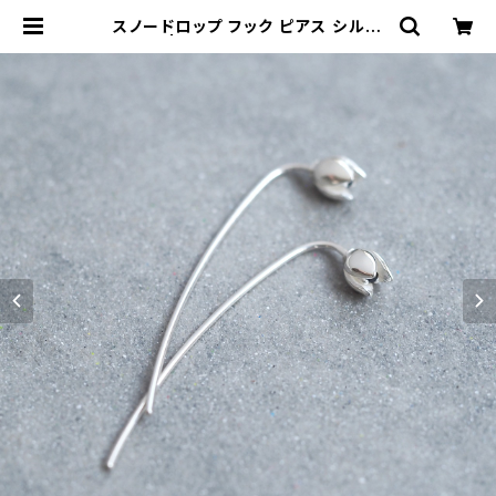
スノードロップ フック ピアス シルバ
ー925 | クラウドジュエリー(Cloud
-jewelry) レディース メンズ アクセ
サリー ネックレス ピアス 指輪 ギフト