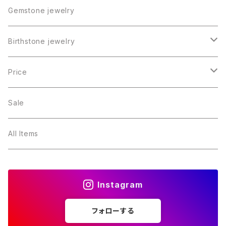
Gemstone jewelry
Birthstone jewelry
１月・ガーネット
Price
２月・アメジスト
～5000円
Sale
３月・アクアマリン
～10000円
All Items
４月・ダイヤモンド
～15000円
Instagram
５月・エメラルド
～20000円
フォローする
６月・パール