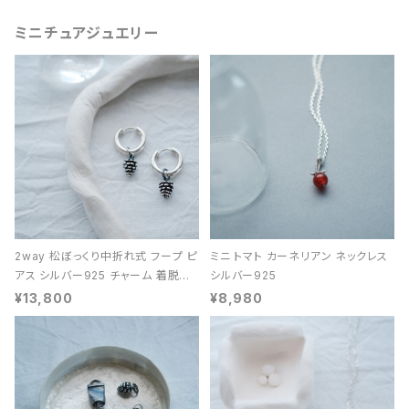
ミニチュアジュエリー
2way 松ぼっくり中折れ式 フープ ピ
ミニ トマト カーネリアン ネックレス
アス シルバー925 チャーム 着脱可
シルバー925
能 レディース ユニセックス
¥13,800
¥8,980