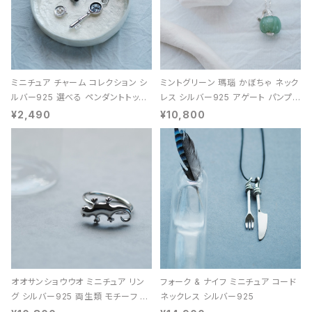
ミニチュア チャーム コレクション シ
ミントグリーン 瑪瑙 かぼちゃ ネック
ルバー925 選べる ペンダントトップ
レス シルバー925 アゲート パンプキ
レディース ユニセックス
ン 天然石 レディース
¥2,490
¥10,800
オオサンショウウオ ミニチュア リン
フォーク & ナイフ ミニチュア コード
グ シルバー925 両生類 モチーフ レ
ネックレス シルバー925
ディース ユニセックス