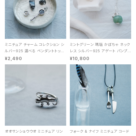
ミニチュア チャーム コレクション シ
ミントグリーン 瑪瑙 かぼちゃ ネック
ルバー925 選べる ペンダントトップ
レス シルバー925 アゲート パンプキ
レディース ユニセックス
ン 天然石 レディース
¥2,490
¥10,800
オオサンショウウオ ミニチュア リン
フォーク & ナイフ ミニチュア コード