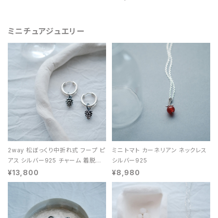
ミニチュアジュエリー
2way 松ぼっくり中折れ式 フープ ピ
ミニ トマト カーネリアン ネックレス
アス シルバー925 チャーム 着脱可
シルバー925
能 レディース ユニセックス
¥13,800
¥8,980