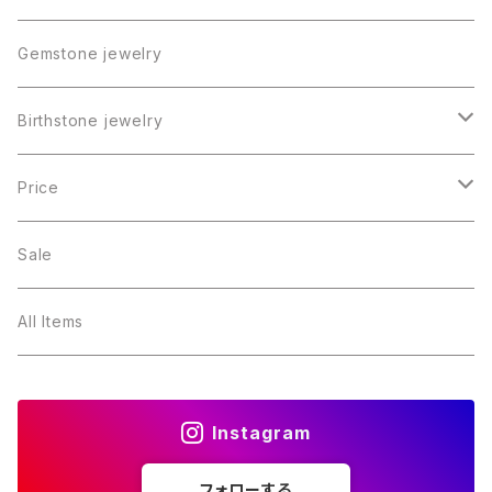
Gemstone jewelry
Birthstone jewelry
１月・ガーネット
Price
２月・アメジスト
～5000円
Sale
３月・アクアマリン
～10000円
All Items
４月・ダイヤモンド
～15000円
Instagram
５月・エメラルド
～20000円
フォローする