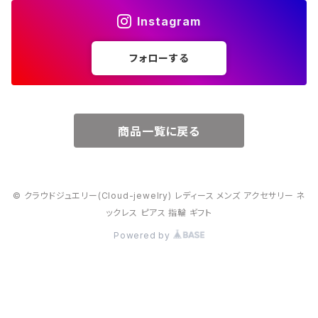
Instagram
５月・エメラルド
～20000円
フォローする
６月・パール
７月・ルビー
商品一覧に戻る
８月・ペリドット
© クラウドジュエリー(Cloud-jewelry) レディース メンズ アクセサリー ネ
９月・サファイア
ックレス ピアス 指輪 ギフト
Powered by
10月・オパール
11月・トパーズ・シトリン