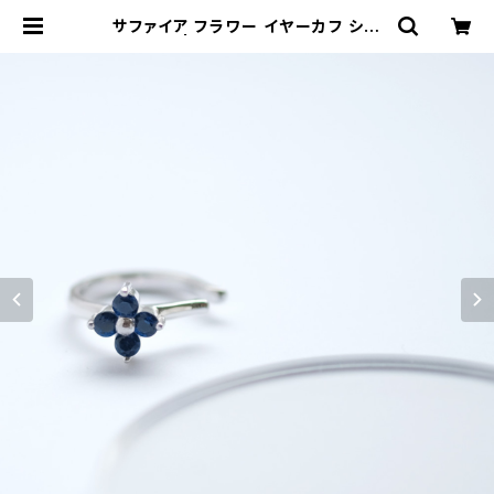
サファイア フラワー イヤーカフ シル
バー925 | クラウドジュエリー(Clou
d-jewelry) レディース メンズ アク
セサリー ネックレス ピアス 指輪 ギフ
ト