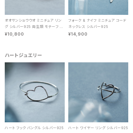
オオサンショウウオ ミニチュア リン
フォーク & ナイフ ミニチュア コード
グ シルバー925 両生類 モチーフ レ
ネックレス シルバー925
ディース ユニセックス
¥10,800
¥14,900
ハートジュエリー
ハート フック バングル シルバー925
ハート ワイヤー リング シルバー925