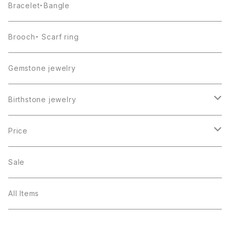
Bracelet・Bangle
Brooch・ Scarf ring
Gemstone jewelry
Birthstone jewelry
１月・ガーネット
Price
２月・アメジスト
～5000円
Sale
３月・アクアマリン
～10000円
All Items
４月・ダイヤモンド
～15000円