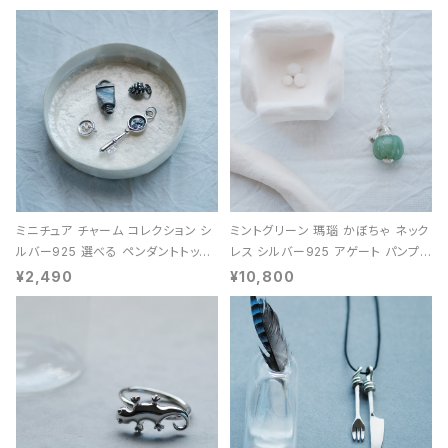
ミニチュア チャーム コレクション シ
ミントグリーン 瑪瑙 かぼちゃ ネック
ルバー925 選べる ペンダントトップ
レス シルバー925 アゲート パンプキ
レディース ユニセックス
ン 天然石 レディース
¥2,490
¥10,800