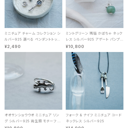
ミニチュア チャーム コレクション シ
ミントグリーン 瑪瑙 かぼちゃ ネック
ルバー925 選べる ペンダントトップ
レス シルバー925 アゲート パンプキ
レディース ユニセックス
ン 天然石 レディース
¥2,490
¥10,800
オオサンショウウオ ミニチュア リン
フォーク & ナイフ ミニチュア コード
グ シルバー925 両生類 モチーフ レ
ネックレス シルバー925
ディース ユニセックス