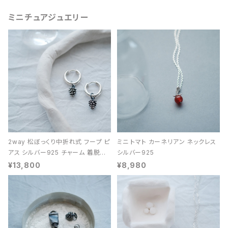
ミニチュアジュエリー
2way 松ぼっくり中折れ式 フープ ピ
ミニ トマト カーネリアン ネックレス
アス シルバー925 チャーム 着脱可
シルバー925
能 レディース ユニセックス
¥13,800
¥8,980