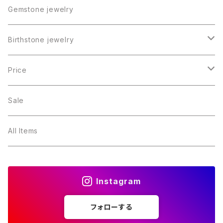
Gemstone jewelry
Birthstone jewelry
１月・ガーネット
Price
２月・アメジスト
～5000円
Sale
３月・アクアマリン
～10000円
All Items
４月・ダイヤモンド
～15000円
Instagram
５月・エメラルド
～20000円
フォローする
６月・パール