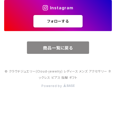
Instagram
５月・エメラルド
～20000円
フォローする
６月・パール
７月・ルビー
商品一覧に戻る
８月・ペリドット
© クラウドジュエリー(Cloud-jewelry) レディース メンズ アクセサリー ネ
９月・サファイア
ックレス ピアス 指輪 ギフト
Powered by
10月・オパール
11月・トパーズ・シトリン