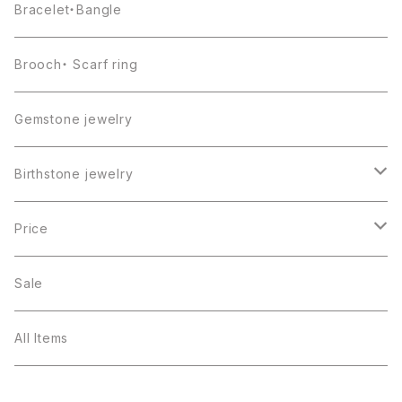
Bracelet・Bangle
Brooch・ Scarf ring
Gemstone jewelry
Birthstone jewelry
１月・ガーネット
Price
２月・アメジスト
～5000円
Sale
３月・アクアマリン
～10000円
All Items
４月・ダイヤモンド
～15000円