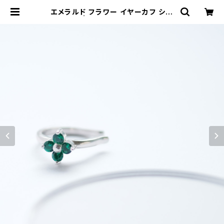
エメラルド フラワー イヤーカフ シル
バー925 | クラウドジュエリー(Clou
d-jewelry) レディース メンズ アク
セサリー ネックレス ピアス 指輪 ギフ
ト