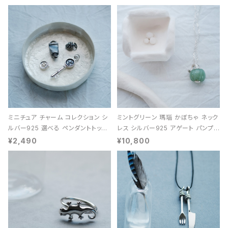
ミニチュア チャーム コレクション シ
ミントグリーン 瑪瑙 かぼちゃ ネック
ルバー925 選べる ペンダントトップ
レス シルバー925 アゲート パンプキ
レディース ユニセックス
ン 天然石 レディース
¥2,490
¥10,800