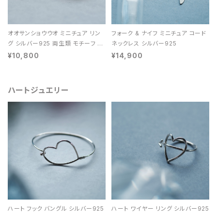
オオサンショウウオ ミニチュア リン
フォーク & ナイフ ミニチュア コード
グ シルバー925 両生類 モチーフ レ
ネックレス シルバー925
ディース ユニセックス
¥10,800
¥14,900
ハートジュエリー
ハート フック バングル シルバー925
ハート ワイヤー リング シルバー925