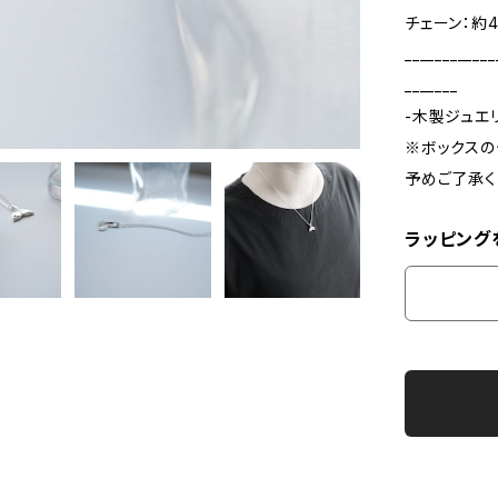
チェーン：約4
____________
_______
-木製ジュエ
※ボックスの
予めご了承く
ラッピング