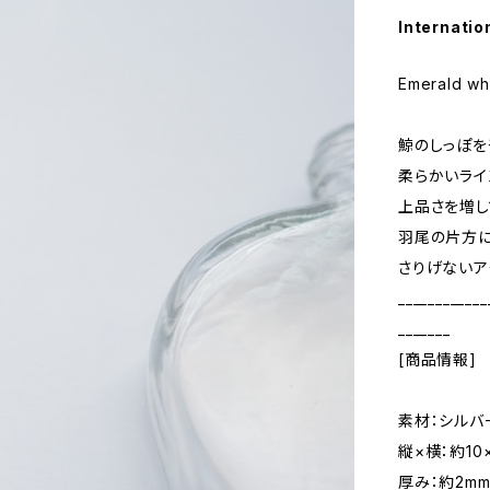
Internatio
Emerald wha
鯨のしっぽを
柔らかいライ
上品さを増し
羽尾の片方に
さりげないア
____________
_______
[商品情報]
素材：シルバ
縦×横：約10×
厚み：約2m