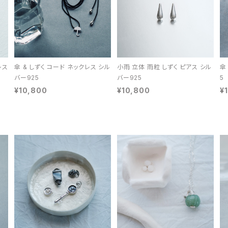
レス
傘 & しずく コード ネックレス シル
小雨 立体 雨粒 しずく ピアス シル
傘
バー925
バー925
5
¥10,800
¥10,800
¥