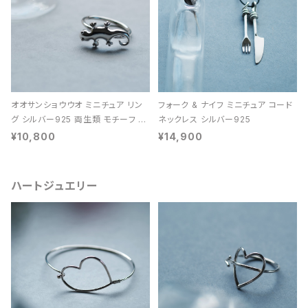
オオサンショウウオ ミニチュア リン
フォーク & ナイフ ミニチュア コード
グ シルバー925 両生類 モチーフ レ
ネックレス シルバー925
ディース ユニセックス
¥10,800
¥14,900
ハートジュエリー