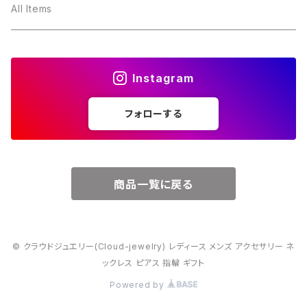
３月・アクアマリン
～10000円
All Items
４月・ダイヤモンド
～15000円
Instagram
５月・エメラルド
～20000円
フォローする
６月・パール
７月・ルビー
商品一覧に戻る
８月・ペリドット
© クラウドジュエリー(Cloud-jewelry) レディース メンズ アクセサリー ネ
９月・サファイア
ックレス ピアス 指輪 ギフト
Powered by
10月・オパール