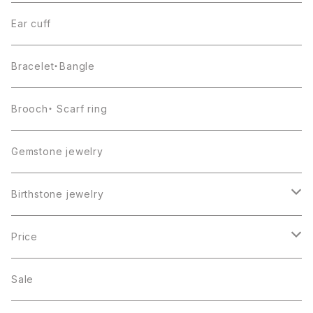
Ear cuff
Bracelet・Bangle
Brooch・ Scarf ring
Gemstone jewelry
Birthstone jewelry
１月・ガーネット
Price
２月・アメジスト
～5000円
Sale