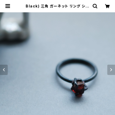
Black) 三角 ガーネット リング シル
バー925 | クラウドジュエリー(Clou
d-jewelry) レディース メンズ アク
セサリー ネックレス ピアス 指輪 ギフ
ト