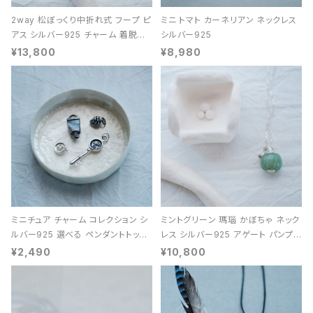
2way 松ぼっくり中折れ式 フープ ピ
ミニ トマト カーネリアン ネックレス
アス シルバー925 チャーム 着脱可
シルバー925
能 レディース ユニセックス
¥13,800
¥8,980
ミニチュア チャーム コレクション シ
ミントグリーン 瑪瑙 かぼちゃ ネック
ルバー925 選べる ペンダントトップ
レス シルバー925 アゲート パンプキ
レディース ユニセックス
ン 天然石 レディース
¥2,490
¥10,800