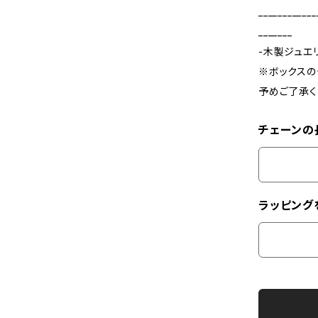
____________
_______
-木製ジュエ
※ボックスの
予めご了承く
チェーンの
ラッピング