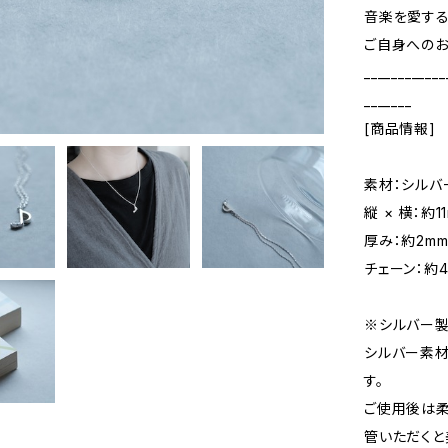
音楽を愛する
ご自身へのお
____________
_______
[商品情報]
素材：シルバ
縦 × 横：約1
厚み：約2m
チェーン：約4
※シルバー
シルバー素材
す。
ご使用後は
管いただくと