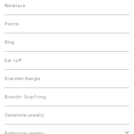
Necklace
Pierce
Ring
Ear cuff
Bracelet・Bangle
Brooch・ Scarf ring
Gemstone jewelry
Birthstone jewelry