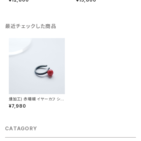
最近チェックした商品
燻加工) 赤珊瑚 イヤーカフ シル
バー925
¥7,980
CATAGORY