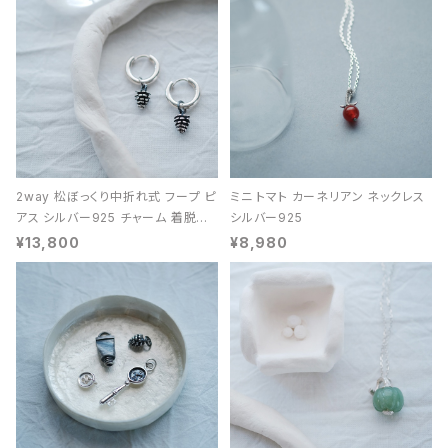
2way 松ぼっくり中折れ式 フープ ピ
ミニ トマト カーネリアン ネックレス
アス シルバー925 チャーム 着脱可
シルバー925
能 レディース ユニセックス
¥13,800
¥8,980