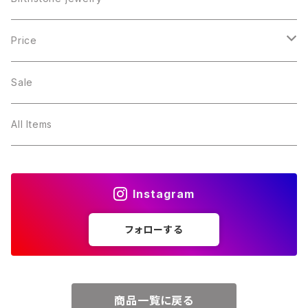
１月・ガーネット
Price
２月・アメジスト
～5000円
Sale
３月・アクアマリン
～10000円
All Items
４月・ダイヤモンド
～15000円
Instagram
５月・エメラルド
～20000円
フォローする
６月・パール
７月・ルビー
商品一覧に戻る