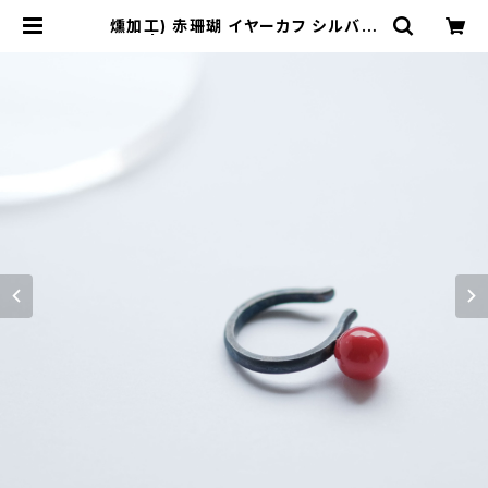
燻加工) 赤珊瑚 イヤーカフ シルバー
925 | クラウドジュエリー(Cloud-j
ewelry) レディース メンズ アクセサ
リー ネックレス ピアス 指輪 ギフト