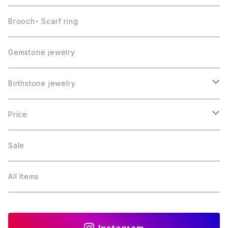
Brooch・ Scarf ring
Gemstone jewelry
Birthstone jewelry
１月・ガーネット
Price
２月・アメジスト
～5000円
Sale
３月・アクアマリン
～10000円
All Items
４月・ダイヤモンド
～15000円
Instagram