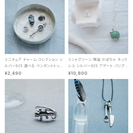
ミニチュア チャーム コレクション シ
ミントグリーン 瑪瑙 かぼちゃ ネック
ルバー925 選べる ペンダントトップ
レス シルバー925 アゲート パンプキ
レディース ユニセックス
ン 天然石 レディース
¥2,490
¥10,800