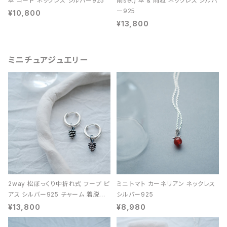
傘 コード ネックレス シルバー925
雨set) 傘 & 雨粒 ネックレス シルバ
ー925
¥10,800
¥13,800
ミニチュアジュエリー
2way 松ぼっくり中折れ式 フープ ピ
ミニ トマト カーネリアン ネックレス
アス シルバー925 チャーム 着脱可
シルバー925
能 レディース ユニセックス
¥13,800
¥8,980