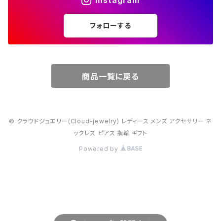
５月・エメラルド
～20000円
フォローする
６月・パール
７月・ルビー
商品一覧に戻る
８月・ペリドット
© クラウドジュエリー(Cloud-jewelry) レディース メンズ アクセサリー ネ
９月・サファイア
ックレス ピアス 指輪 ギフト
Powered by
10月・オパール
11月・トパーズ・シトリン
12月・トルコ石