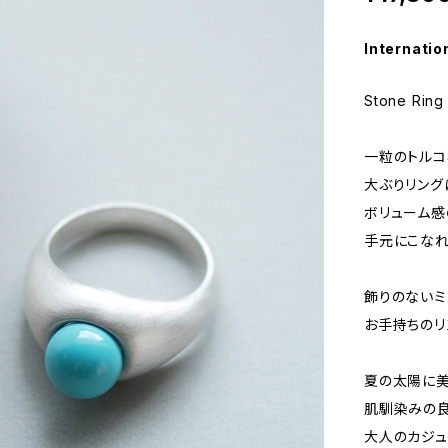
Internatio
Stone Ring
一粒のトル
大ぶりリング
ボリューム感
手元にこなれ
飾りのないミ
お手持ちのリ
夏の太陽に美
肌馴染みの良
大人のカジュ