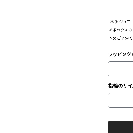
____________
_______
-木製ジュエ
※ボックスの
予めご了承く
ラッピング
指輪のサイ