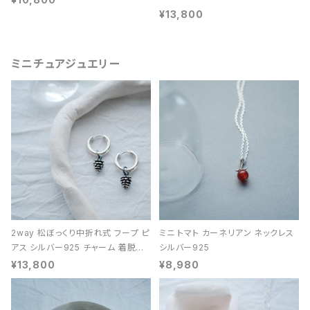
¥13,800
ミニチュアジュエリー
2way 松ぼっくり中折れ式 フープ ピ
ミニ トマト カーネリアン ネックレス
アス シルバー925 チャーム 着脱可
シルバー925
能 レディース ユニセックス
¥13,800
¥8,980