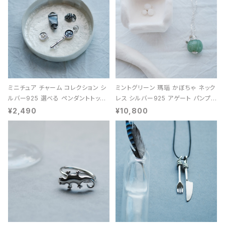
ミニチュア チャーム コレクション シ
ミントグリーン 瑪瑙 かぼちゃ ネック
ルバー925 選べる ペンダントトップ
レス シルバー925 アゲート パンプキ
レディース ユニセックス
ン 天然石 レディース
¥2,490
¥10,800