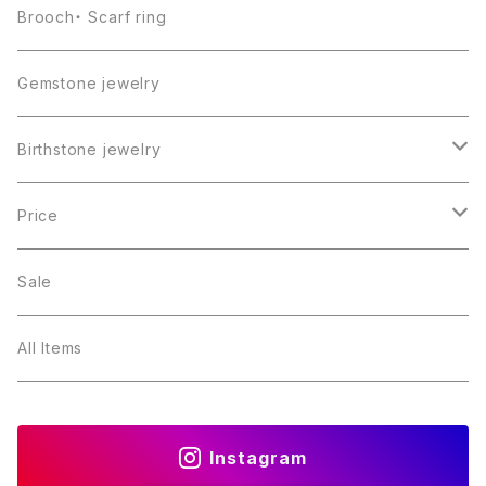
Brooch・ Scarf ring
Gemstone jewelry
Birthstone jewelry
１月・ガーネット
Price
２月・アメジスト
～5000円
Sale
３月・アクアマリン
～10000円
All Items
４月・ダイヤモンド
～15000円
Instagram
５月・エメラルド
～20000円