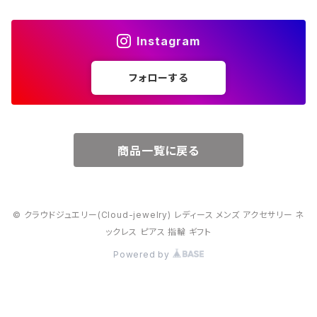
４月・ダイヤモンド
～15000円
Instagram
５月・エメラルド
～20000円
フォローする
６月・パール
７月・ルビー
商品一覧に戻る
８月・ペリドット
© クラウドジュエリー(Cloud-jewelry) レディース メンズ アクセサリー ネ
９月・サファイア
ックレス ピアス 指輪 ギフト
Powered by
10月・オパール
11月・トパーズ・シトリン