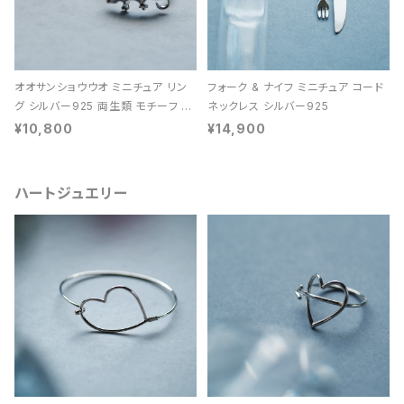
オオサンショウウオ ミニチュア リン
フォーク & ナイフ ミニチュア コード
グ シルバー925 両生類 モチーフ レ
ネックレス シルバー925
ディース ユニセックス
¥10,800
¥14,900
ハートジュエリー