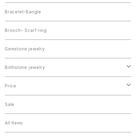
Bracelet・Bangle
Brooch・ Scarf ring
Gemstone jewelry
Birthstone jewelry
１月・ガーネット
Price
２月・アメジスト
～5000円
Sale
３月・アクアマリン
～10000円
All Items