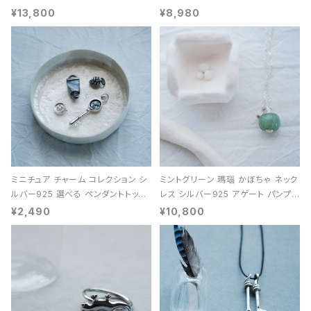
能 レディース ユニセックス
¥13,800
¥8,980
ミニチュア チャーム コレクション シ
ミントグリーン 瑪瑙 かぼちゃ ネック
ルバー925 選べる ペンダントトップ
レス シルバー925 アゲート パンプキ
レディース ユニセックス
ン 天然石 レディース
¥2,490
¥10,800