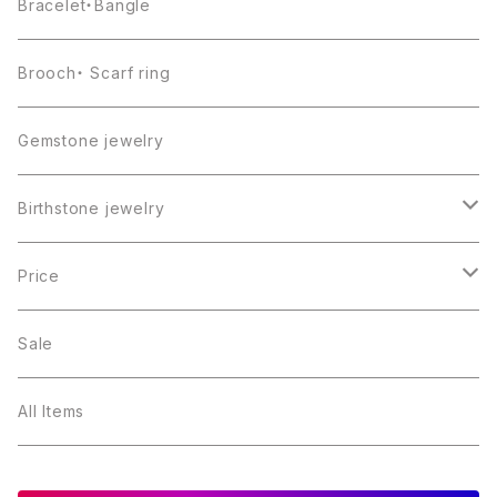
Bracelet・Bangle
Brooch・ Scarf ring
Gemstone jewelry
Birthstone jewelry
１月・ガーネット
Price
２月・アメジスト
～5000円
Sale
３月・アクアマリン
～10000円
All Items
４月・ダイヤモンド
～15000円