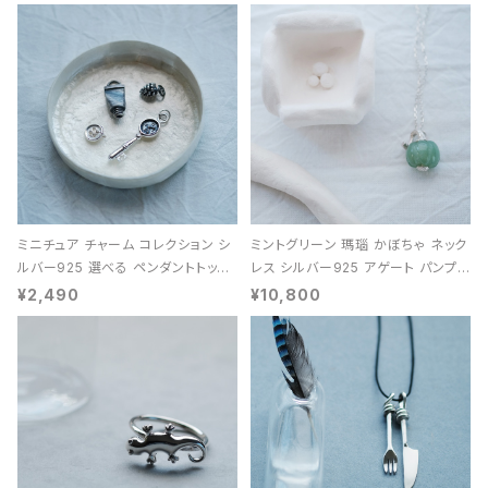
ミニチュア チャーム コレクション シ
ミントグリーン 瑪瑙 かぼちゃ ネック
ルバー925 選べる ペンダントトップ
レス シルバー925 アゲート パンプキ
レディース ユニセックス
ン 天然石 レディース
¥2,490
¥10,800