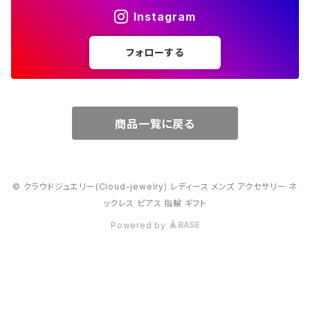
Instagram
５月・エメラルド
～20000円
フォローする
６月・パール
７月・ルビー
商品一覧に戻る
８月・ペリドット
© クラウドジュエリー(Cloud-jewelry) レディース メンズ アクセサリー ネ
９月・サファイア
ックレス ピアス 指輪 ギフト
Powered by
10月・オパール
11月・トパーズ・シトリン