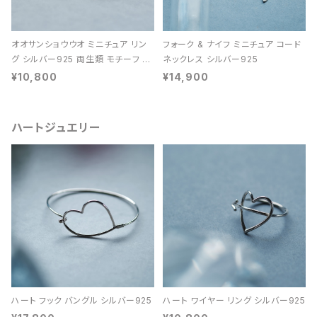
オオサンショウウオ ミニチュア リン
フォーク & ナイフ ミニチュア コード
グ シルバー925 両生類 モチーフ レ
ネックレス シルバー925
ディース ユニセックス
¥10,800
¥14,900
ハートジュエリー
ハート フック バングル シルバー925
ハート ワイヤー リング シルバー925