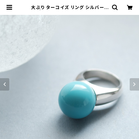
大ぶり ターコイズ リング シルバー9
25 | クラウドジュエリー(Cloud-je
welry) レディース メンズ アクセサリ
ー ネックレス ピアス 指輪 ギフト