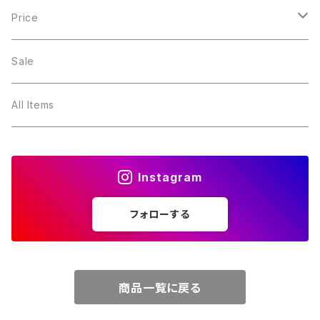
１月・ガーネット
Price
２月・アメジスト
～5000円
Sale
３月・アクアマリン
～10000円
All Items
４月・ダイヤモンド
～15000円
Instagram
５月・エメラルド
～20000円
フォローする
６月・パール
７月・ルビー
商品一覧に戻る