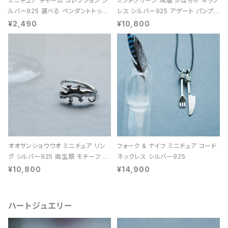
ミニチュア チャーム コレクション シ
ミントグリーン 瑪瑙 かぼちゃ ネック
ルバー925 選べる ペンダントトップ
レス シルバー925 アゲート パンプキ
レディース ユニセックス
ン 天然石 レディース
¥2,490
¥10,800
オオサンショウウオ ミニチュア リン
フォーク & ナイフ ミニチュア コード
グ シルバー925 両生類 モチーフ レ
ネックレス シルバー925
ディース ユニセックス
¥10,800
¥14,900
ハートジュエリー