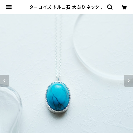
ターコイズ トルコ石 大ぶり ネックレ
ス シルバー925 | クラウドジュエリ
ー(Cloud-jewelry) レディース メ
ンズ アクセサリー ネックレス ピアス
指輪 ギフト