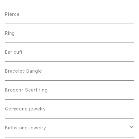
Pierce
Ring
Ear cuff
Bracelet・Bangle
Brooch・ Scarf ring
Gemstone jewelry
Birthstone jewelry