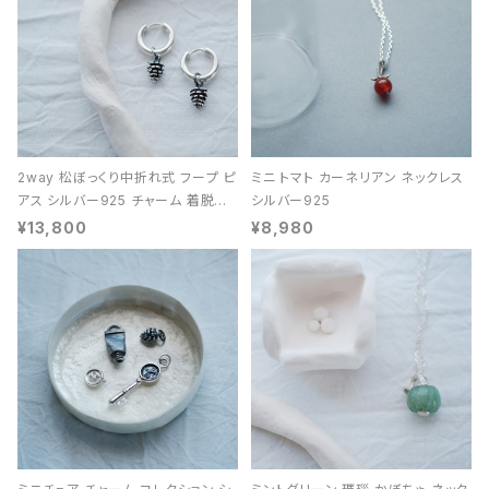
2way 松ぼっくり中折れ式 フープ ピ
ミニ トマト カーネリアン ネックレス
アス シルバー925 チャーム 着脱可
シルバー925
能 レディース ユニセックス
¥13,800
¥8,980