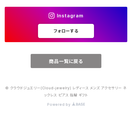
４月・ダイヤモンド
～15000円
Instagram
５月・エメラルド
～20000円
フォローする
６月・パール
７月・ルビー
商品一覧に戻る
８月・ペリドット
© クラウドジュエリー(Cloud-jewelry) レディース メンズ アクセサリー ネ
９月・サファイア
ックレス ピアス 指輪 ギフト
Powered by
10月・オパール
11月・トパーズ・シトリン