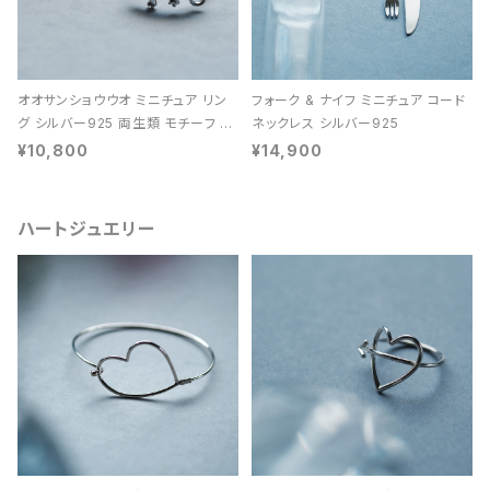
オオサンショウウオ ミニチュア リン
フォーク & ナイフ ミニチュア コード
グ シルバー925 両生類 モチーフ レ
ネックレス シルバー925
ディース ユニセックス
¥10,800
¥14,900
ハートジュエリー