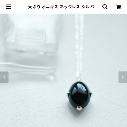
大ぶり オニキス ネックレス シルバー
925 | クラウドジュエリー(Cloud-j
ewelry) レディース メンズ アクセサ
リー ネックレス ピアス 指輪 ギフト