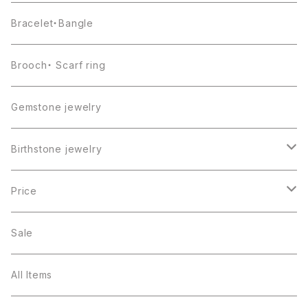
Bracelet・Bangle
Brooch・ Scarf ring
Gemstone jewelry
Birthstone jewelry
１月・ガーネット
Price
２月・アメジスト
～5000円
Sale
３月・アクアマリン
～10000円
All Items