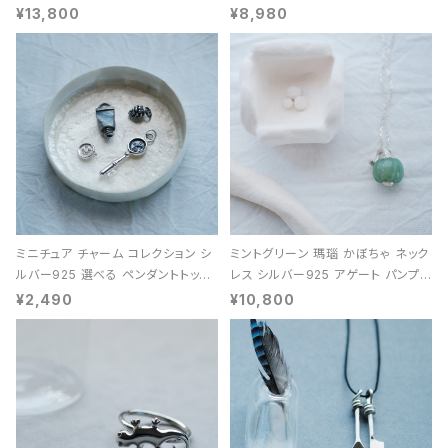
能 レディース ユニセックス
¥13,800
¥8,980
ミニチュア チャーム コレクション シ
ミントグリーン 瑪瑙 かぼちゃ ネック
ルバー925 選べる ペンダントトップ
レス シルバー925 アゲート パンプキ
レディース ユニセックス
ン 天然石 レディース
¥2,490
¥10,800