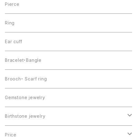
Pierce
Ring
Ear cuff
Bracelet・Bangle
Brooch・ Scarf ring
Gemstone jewelry
Birthstone jewelry
１月・ガーネット
Price