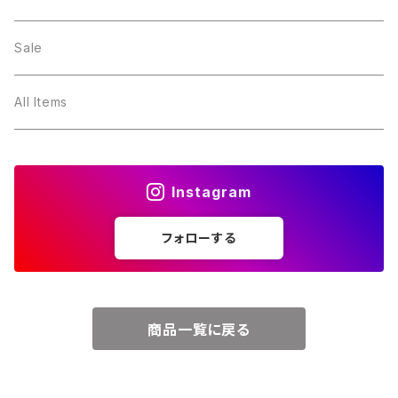
２月・アメジスト
～5000円
Sale
３月・アクアマリン
～10000円
All Items
４月・ダイヤモンド
～15000円
Instagram
５月・エメラルド
～20000円
フォローする
６月・パール
７月・ルビー
商品一覧に戻る
８月・ペリドット