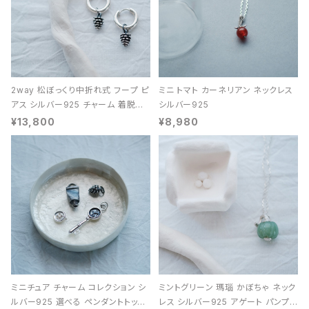
2way 松ぼっくり中折れ式 フープ ピ
ミニ トマト カーネリアン ネックレス
アス シルバー925 チャーム 着脱可
シルバー925
能 レディース ユニセックス
¥13,800
¥8,980
ミニチュア チャーム コレクション シ
ミントグリーン 瑪瑙 かぼちゃ ネック
ルバー925 選べる ペンダントトップ
レス シルバー925 アゲート パンプキ