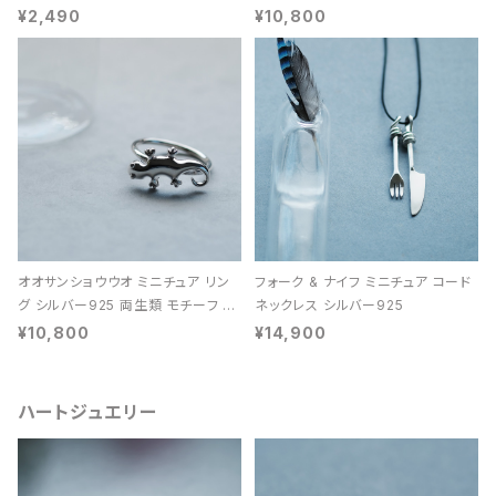
レディース ユニセックス
ン 天然石 レディース
¥2,490
¥10,800
オオサンショウウオ ミニチュア リン
フォーク & ナイフ ミニチュア コード
グ シルバー925 両生類 モチーフ レ
ネックレス シルバー925
ディース ユニセックス
¥10,800
¥14,900
ハートジュエリー