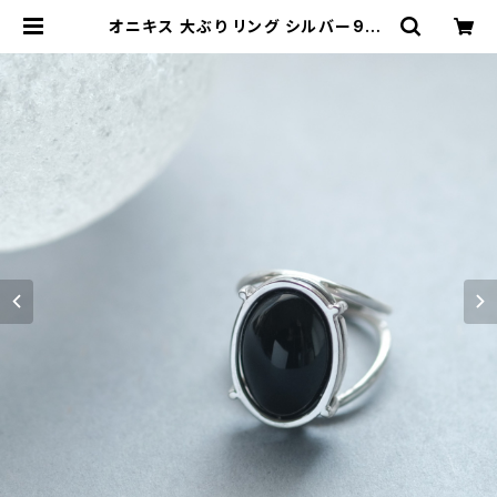
オニキス 大ぶり リング シルバー925
天然石 カボション レディース ユニセ
ックス | クラウドジュエリー(Cloud-
jewelry) レディース メンズ アクセサ
リー ネックレス ピアス 指輪 ギフト