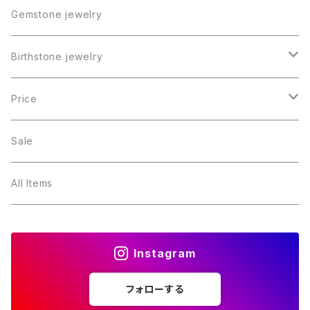
Gemstone jewelry
Birthstone jewelry
１月・ガーネット
Price
２月・アメジスト
～5000円
Sale
３月・アクアマリン
～10000円
All Items
４月・ダイヤモンド
～15000円
Instagram
５月・エメラルド
～20000円
フォローする
６月・パール