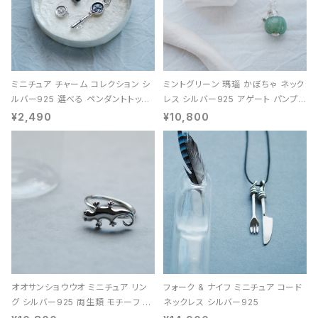
ミニチュア チャーム コレクション シ
ミントグリーン 瑪瑙 かぼちゃ ネック
ルバー925 選べる ペンダントトップ
レス シルバー925 アゲート パンプキ
レディース ユニセックス
ン 天然石 レディース
¥2,490
¥10,800
オオサンショウウオ ミニチュア リン
フォーク & ナイフ ミニチュア コード
グ シルバー925 両生類 モチーフ レ
ネックレス シルバー925
ディース ユニセックス