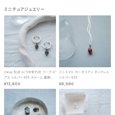
ミニチュアジュエリー
2way 松ぼっくり中折れ式 フープ ピ
ミニ トマト カーネリアン ネックレス
アス シルバー925 チャーム 着脱可
シルバー925
能 レディース ユニセックス
¥13,800
¥8,980