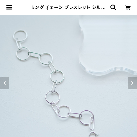
リング チェーン ブレスレット シルバ
ー925 | クラウドジュエリー(Cloud
-jewelry) レディース メンズ アクセ
サリー ネックレス ピアス 指輪 ギフト