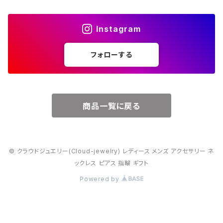
４月・ダイヤモンド
～15000円
Instagram
５月・エメラルド
～20000円
フォローする
６月・パール
７月・ルビー
商品一覧に戻る
８月・ペリドット
© クラウドジュエリー(Cloud-jewelry) レディース メンズ アクセサリー ネ
９月・サファイア
ックレス ピアス 指輪 ギフト
Powered by
10月・オパール
11月・トパーズ・シトリン