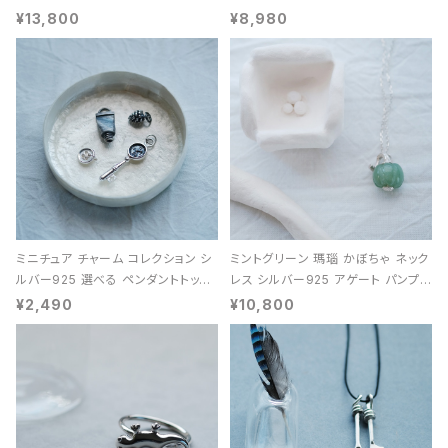
能 レディース ユニセックス
¥13,800
¥8,980
ミニチュア チャーム コレクション シ
ミントグリーン 瑪瑙 かぼちゃ ネック
ルバー925 選べる ペンダントトップ
レス シルバー925 アゲート パンプキ
レディース ユニセックス
ン 天然石 レディース
¥2,490
¥10,800