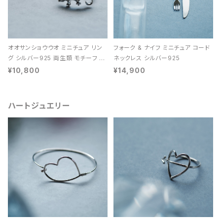
オオサンショウウオ ミニチュア リン
フォーク & ナイフ ミニチュア コード
グ シルバー925 両生類 モチーフ レ
ネックレス シルバー925
ディース ユニセックス
¥10,800
¥14,900
ハートジュエリー