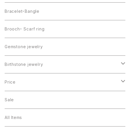
Bracelet・Bangle
Brooch・ Scarf ring
Gemstone jewelry
Birthstone jewelry
１月・ガーネット
Price
２月・アメジスト
～5000円
Sale
３月・アクアマリン
～10000円
All Items