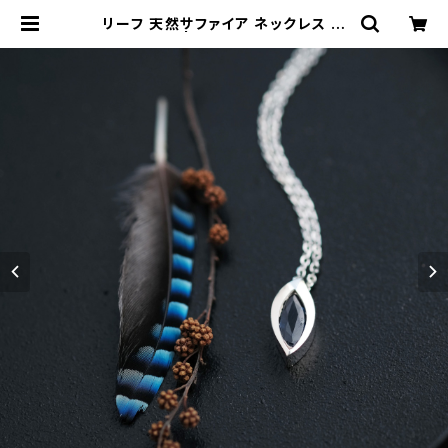
リーフ 天然サファイア ネックレス シ
ルバー925 | クラウドジュエリー(Cl
oud-jewelry) レディース メンズ ア
クセサリー ネックレス ピアス 指輪 ギ
フト