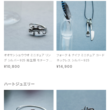
オオサンショウウオ ミニチュア リン
フォーク & ナイフ ミニチュア コード
グ シルバー925 両生類 モチーフ レ
ネックレス シルバー925
ディース ユニセックス
¥10,800
¥14,900
ハートジュエリー