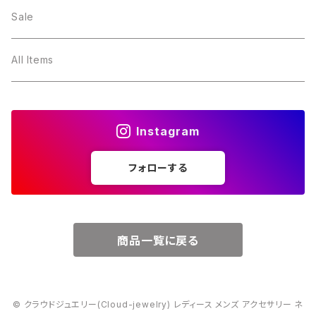
２月・アメジスト
～5000円
Sale
３月・アクアマリン
～10000円
All Items
４月・ダイヤモンド
～15000円
Instagram
５月・エメラルド
～20000円
フォローする
６月・パール
７月・ルビー
商品一覧に戻る
８月・ペリドット
© クラウドジュエリー(Cloud-jewelry) レディース メンズ アクセサリー ネ