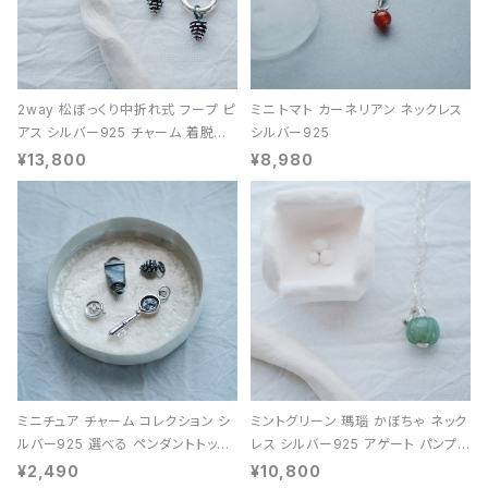
2way 松ぼっくり中折れ式 フープ ピ
ミニ トマト カーネリアン ネックレス
アス シルバー925 チャーム 着脱可
シルバー925
能 レディース ユニセックス
¥13,800
¥8,980
ミニチュア チャーム コレクション シ
ミントグリーン 瑪瑙 かぼちゃ ネック
ルバー925 選べる ペンダントトップ
レス シルバー925 アゲート パンプキ
レディース ユニセックス
ン 天然石 レディース
¥2,490
¥10,800