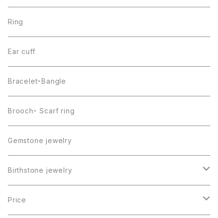
Ring
Ear cuff
Bracelet・Bangle
Brooch・ Scarf ring
Gemstone jewelry
Birthstone jewelry
１月・ガーネット
Price