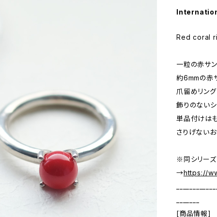
Internatio
Red coral r
一粒の赤サン
約6mmの赤
爪留めリング
飾りのないシ
単品付けはも
さりげないお
※同シリーズ
→
https://
____________
_______
[商品情報]