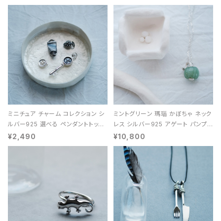
ミニチュア チャーム コレクション シ
ミントグリーン 瑪瑙 かぼちゃ ネック
ルバー925 選べる ペンダントトップ
レス シルバー925 アゲート パンプキ
レディース ユニセックス
ン 天然石 レディース
¥2,490
¥10,800