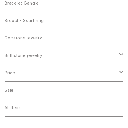
Bracelet・Bangle
Brooch・ Scarf ring
Gemstone jewelry
Birthstone jewelry
１月・ガーネット
Price
２月・アメジスト
～5000円
Sale
３月・アクアマリン
～10000円
All Items
４月・ダイヤモンド
～15000円