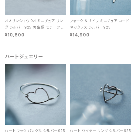
オオサンショウウオ ミニチュア リン
フォーク & ナイフ ミニチュア コード
グ シルバー925 両生類 モチーフ レ
ネックレス シルバー925
ディース ユニセックス
¥10,800
¥14,900
ハートジュエリー
ハート フック バングル シルバー925
ハート ワイヤー リング シルバー925