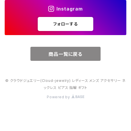
Instagram
５月・エメラルド
～20000円
フォローする
６月・パール
７月・ルビー
商品一覧に戻る
８月・ペリドット
© クラウドジュエリー(Cloud-jewelry) レディース メンズ アクセサリー ネ
９月・サファイア
ックレス ピアス 指輪 ギフト
Powered by
10月・オパール
11月・トパーズ・シトリン