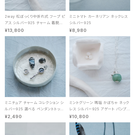
2way 松ぼっくり中折れ式 フープ ピ
ミニ トマト カーネリアン ネックレス
アス シルバー925 チャーム 着脱可
シルバー925
能 レディース ユニセックス
¥13,800
¥8,980
ミニチュア チャーム コレクション シ
ミントグリーン 瑪瑙 かぼちゃ ネック
ルバー925 選べる ペンダントトップ
レス シルバー925 アゲート パンプキ
レディース ユニセックス
ン 天然石 レディース
¥2,490
¥10,800