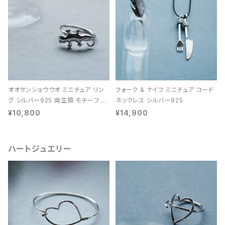
オオサンショウウオ ミニチュア リン
フォーク & ナイフ ミニチュア コード
グ シルバー925 両生類 モチーフ レ
ネックレス シルバー925
ディース ユニセックス
¥10,800
¥14,900
ハートジュエリー