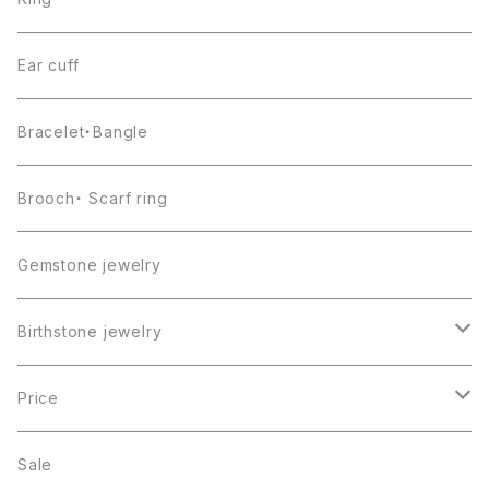
Ear cuff
Bracelet・Bangle
Brooch・ Scarf ring
Gemstone jewelry
Birthstone jewelry
１月・ガーネット
Price
２月・アメジスト
～5000円
Sale