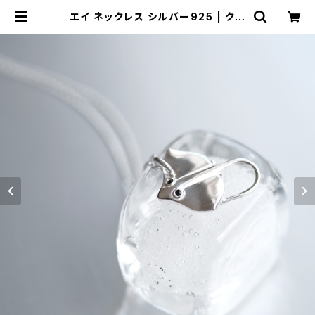
エイ ネックレス シルバー925 | クラ
ウドジュエリー(Cloud-jewelry) レ
ディース メンズ アクセサリー ネック
レス ピアス 指輪 ギフト