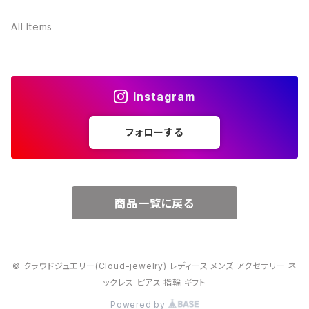
３月・アクアマリン
～10000円
All Items
４月・ダイヤモンド
～15000円
Instagram
５月・エメラルド
～20000円
フォローする
６月・パール
７月・ルビー
商品一覧に戻る
８月・ペリドット
© クラウドジュエリー(Cloud-jewelry) レディース メンズ アクセサリー ネ
９月・サファイア
ックレス ピアス 指輪 ギフト
Powered by