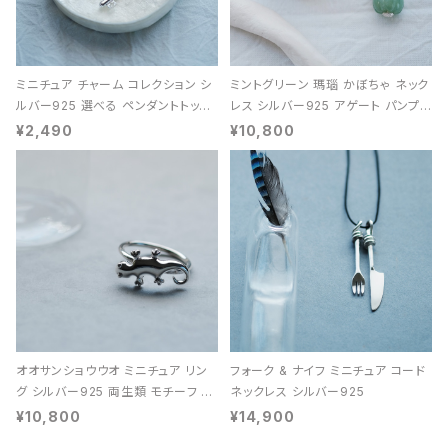
ミニチュア チャーム コレクション シ
ミントグリーン 瑪瑙 かぼちゃ ネック
ルバー925 選べる ペンダントトップ
レス シルバー925 アゲート パンプキ
レディース ユニセックス
ン 天然石 レディース
¥2,490
¥10,800
オオサンショウウオ ミニチュア リン
フォーク & ナイフ ミニチュア コード
グ シルバー925 両生類 モチーフ レ
ネックレス シルバー925
ディース ユニセックス
¥10,800
¥14,900