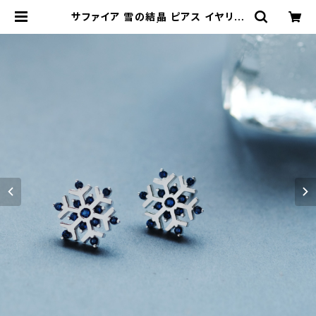
サファイア 雪の結晶 ピアス イヤリン
グ シルバー925 | クラウドジュエリ
ー(Cloud-jewelry) レディース メ
ンズ アクセサリー ネックレス ピアス
指輪 ギフト