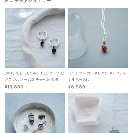
ミニチュアジュエリー
2way 松ぼっくり中折れ式 フープ ピ
ミニ トマト カーネリアン ネックレス
アス シルバー925 チャーム 着脱可
シルバー925
能 レディース ユニセックス
¥13,800
¥8,980