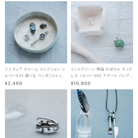
ミニチュア チャーム コレクション シ
ミントグリーン 瑪瑙 かぼちゃ ネック
ルバー925 選べる ペンダントトップ
レス シルバー925 アゲート パンプキ
レディース ユニセックス
ン 天然石 レディース
¥2,490
¥10,800