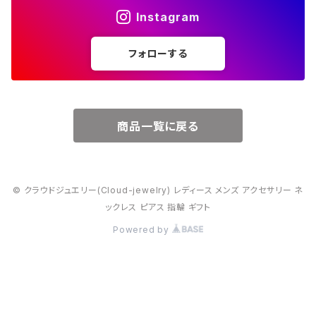
Instagram
５月・エメラルド
～20000円
フォローする
６月・パール
７月・ルビー
商品一覧に戻る
８月・ペリドット
© クラウドジュエリー(Cloud-jewelry) レディース メンズ アクセサリー ネ
９月・サファイア
ックレス ピアス 指輪 ギフト
Powered by
10月・オパール
11月・トパーズ・シトリン