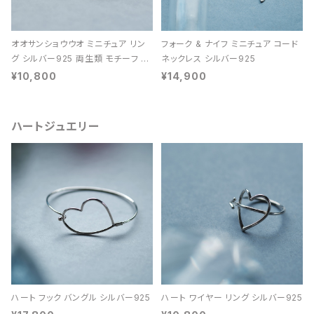
オオサンショウウオ ミニチュア リン
フォーク & ナイフ ミニチュア コード
グ シルバー925 両生類 モチーフ レ
ネックレス シルバー925
ディース ユニセックス
¥10,800
¥14,900
ハートジュエリー
ハート フック バングル シルバー925
ハート ワイヤー リング シルバー925