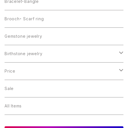
Bracelet・Bangle
Brooch・ Scarf ring
Gemstone jewelry
Birthstone jewelry
１月・ガーネット
Price
２月・アメジスト
～5000円
Sale
３月・アクアマリン
～10000円
All Items
４月・ダイヤモンド
～15000円