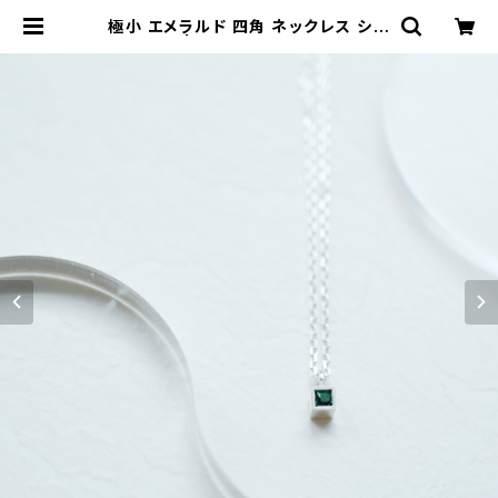
極小 エメラルド 四角 ネックレス シル
バー925 | クラウドジュエリー(Clou
d-jewelry) レディース メンズ アク
セサリー ネックレス ピアス 指輪 ギフ
ト