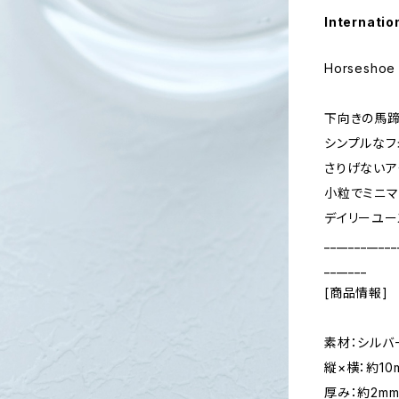
Internatio
Horseshoe
下向きの馬蹄
シンプルなフ
さりげないア
小粒でミニマ
デイリーユー
____________
_______
[商品情報]
素材：シルバ
縦×横：約10
厚み：約2m