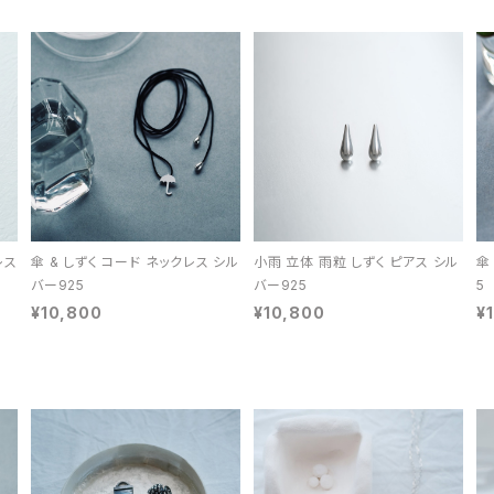
レス
傘 & しずく コード ネックレス シル
小雨 立体 雨粒 しずく ピアス シル
傘
バー925
バー925
5
¥10,800
¥10,800
¥