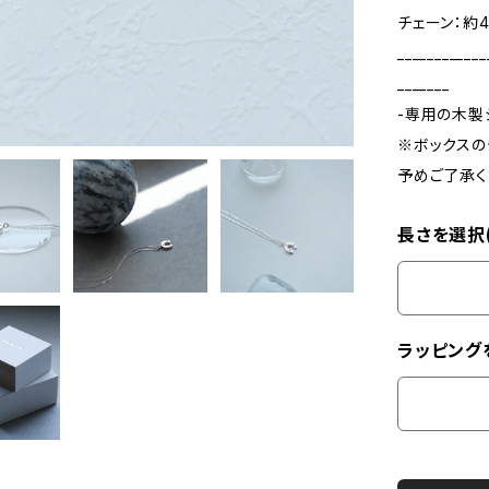
チェーン：約4
____________
_______
-専用の木製
※ボックスの
予めご了承く
長さを選択
ラッピング