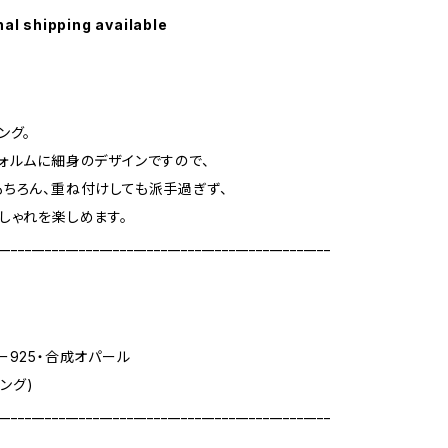
nal shipping available
ング。
ォルムに細身のデザインですので、
ちろん、重ね付けしても派手過ぎず、
しゃれを楽しめます。
_________________________________________________
ー925・合成オパール
リング)
_________________________________________________