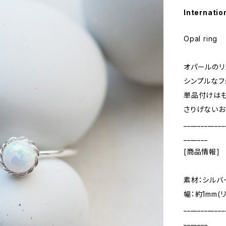
Internatio
Opal ring
オパールのリ
シンプルなフ
単品付けはも
さりげないお
____________
_______
[商品情報]
素材：シルバ
幅：約1mm(
____________
_______