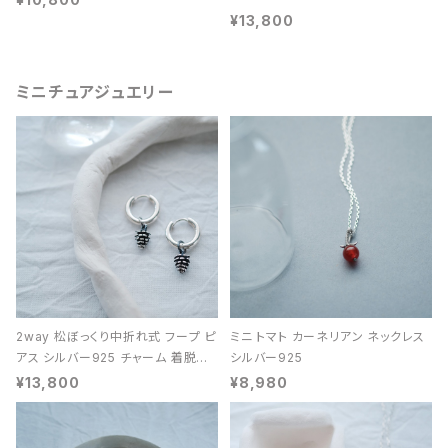
¥13,800
ミニチュアジュエリー
2way 松ぼっくり中折れ式 フープ ピ
ミニ トマト カーネリアン ネックレス
アス シルバー925 チャーム 着脱可
シルバー925
能 レディース ユニセックス
¥13,800
¥8,980