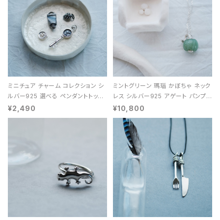
ミニチュア チャーム コレクション シ
ミントグリーン 瑪瑙 かぼちゃ ネック
ルバー925 選べる ペンダントトップ
レス シルバー925 アゲート パンプキ
レディース ユニセックス
ン 天然石 レディース
¥2,490
¥10,800