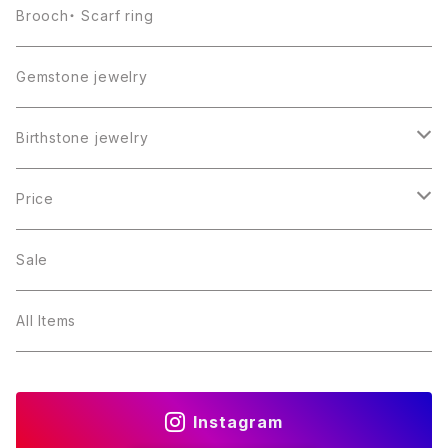
Brooch・ Scarf ring
Gemstone jewelry
Birthstone jewelry
１月・ガーネット
Price
２月・アメジスト
～5000円
Sale
３月・アクアマリン
～10000円
All Items
４月・ダイヤモンド
～15000円
Instagram
５月・エメラルド
～20000円